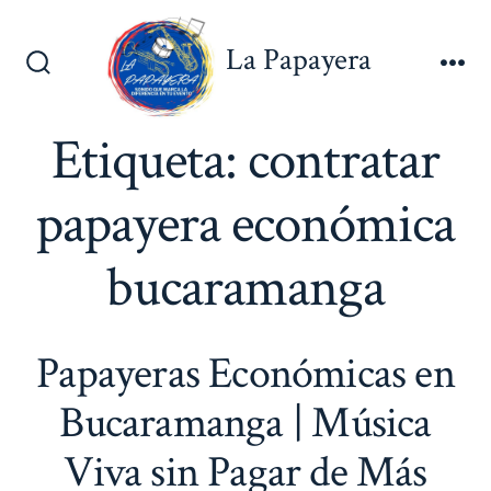
Saltar
al
La Papayera
contenido
Alternar
Me
la
búsqueda
Etiqueta:
contratar
papayera económica
bucaramanga
Papayeras Económicas en
Bucaramanga | Música
Viva sin Pagar de Más