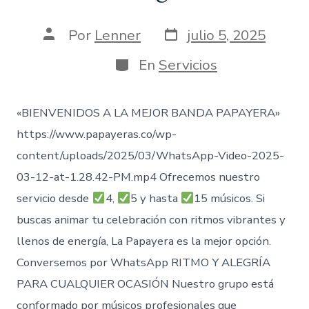
Fecha
Autor
Por
Lenner
julio 5, 2025
de
de
publicación
la
Categorías
En
Servicios
entrada
«BIENVENIDOS A LA MEJOR BANDA PAPAYERA»
https://www.papayeras.co/wp-
content/uploads/2025/03/WhatsApp-Video-2025-
03-12-at-1.28.42-PM.mp4 Ofrecemos nuestro
servicio desde
4,
5 y hasta
15 músicos. Si
buscas animar tu celebración con ritmos vibrantes y
llenos de energía, La Papayera es la mejor opción.
Conversemos por WhatsApp RITMO Y ALEGRÍA
PARA CUALQUIER OCASIÓN Nuestro grupo está
conformado por músicos profesionales que