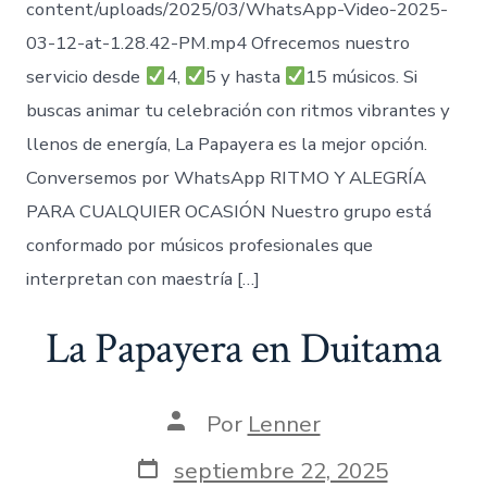
content/uploads/2025/03/WhatsApp-Video-2025-
03-12-at-1.28.42-PM.mp4 Ofrecemos nuestro
servicio desde
4,
5 y hasta
15 músicos. Si
buscas animar tu celebración con ritmos vibrantes y
llenos de energía, La Papayera es la mejor opción.
Conversemos por WhatsApp RITMO Y ALEGRÍA
PARA CUALQUIER OCASIÓN Nuestro grupo está
conformado por músicos profesionales que
interpretan con maestría […]
La Papayera en Duitama
Autor
Por
Lenner
de
la
Fecha
septiembre 22, 2025
entrada