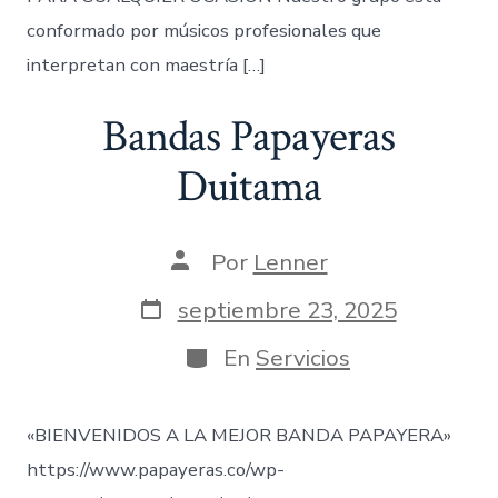
conformado por músicos profesionales que
interpretan con maestría […]
Bandas Papayeras
Duitama
Autor
Por
Lenner
de
la
Fecha
septiembre 23, 2025
entrada
de
publicación
Categorías
En
Servicios
«BIENVENIDOS A LA MEJOR BANDA PAPAYERA»
https://www.papayeras.co/wp-