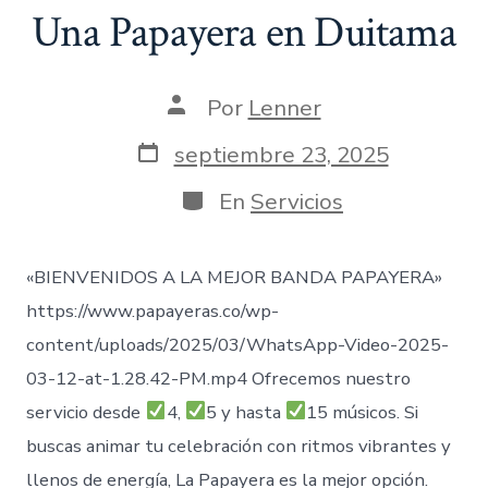
Una Papayera en Duitama
Autor
Por
Lenner
de
la
Fecha
septiembre 23, 2025
entrada
de
publicación
Categorías
En
Servicios
«BIENVENIDOS A LA MEJOR BANDA PAPAYERA»
https://www.papayeras.co/wp-
content/uploads/2025/03/WhatsApp-Video-2025-
03-12-at-1.28.42-PM.mp4 Ofrecemos nuestro
servicio desde
4,
5 y hasta
15 músicos. Si
buscas animar tu celebración con ritmos vibrantes y
llenos de energía, La Papayera es la mejor opción.