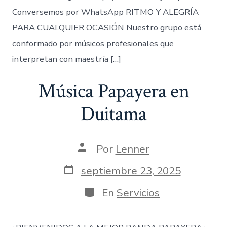
Conversemos por WhatsApp RITMO Y ALEGRÍA
PARA CUALQUIER OCASIÓN Nuestro grupo está
conformado por músicos profesionales que
interpretan con maestría […]
Música Papayera en
Duitama
Autor
Por
Lenner
de
la
Fecha
septiembre 23, 2025
entrada
de
publicación
Categorías
En
Servicios