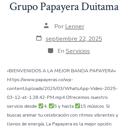
Grupo Papayera Duitama
Autor
Por
Lenner
de
la
Fecha
septiembre 22, 2025
entrada
de
publicación
Categorías
En
Servicios
«BIENVENIDOS A LA MEJOR BANDA PAPAYERA»
https://www.papayeras.co/wp-
content/uploads/2025/03/WhatsApp-Video-2025-
03-12-at-1.28.42-PM.mp4 Ofrecemos nuestro
servicio desde
4,
5 y hasta
15 músicos. Si
buscas animar tu celebración con ritmos vibrantes y
llenos de energía, La Papayera es la mejor opción.