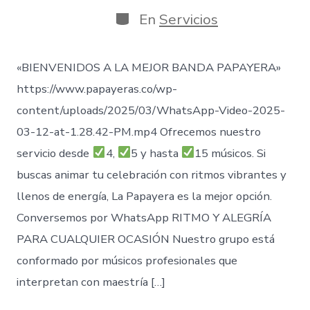
de
publicación
Categorías
En
Servicios
«BIENVENIDOS A LA MEJOR BANDA PAPAYERA»
https://www.papayeras.co/wp-
content/uploads/2025/03/WhatsApp-Video-2025-
03-12-at-1.28.42-PM.mp4 Ofrecemos nuestro
servicio desde
4,
5 y hasta
15 músicos. Si
buscas animar tu celebración con ritmos vibrantes y
llenos de energía, La Papayera es la mejor opción.
Conversemos por WhatsApp RITMO Y ALEGRÍA
PARA CUALQUIER OCASIÓN Nuestro grupo está
conformado por músicos profesionales que
interpretan con maestría […]