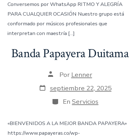
Conversemos por WhatsApp RITMO Y ALEGRÍA
PARA CUALQUIER OCASIÓN Nuestro grupo está
conformado por músicos profesionales que
interpretan con maestría […]
Banda Papayera Duitama
Autor
Por
Lenner
de
la
Fecha
septiembre 22, 2025
entrada
de
publicación
Categorías
En
Servicios
«BIENVENIDOS A LA MEJOR BANDA PAPAYERA»
https://www.papayeras.co/wp-