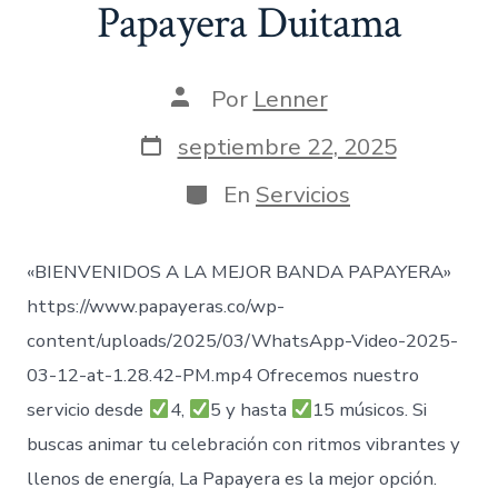
Papayera Duitama
Autor
Por
Lenner
de
la
Fecha
septiembre 22, 2025
entrada
de
publicación
Categorías
En
Servicios
«BIENVENIDOS A LA MEJOR BANDA PAPAYERA»
https://www.papayeras.co/wp-
content/uploads/2025/03/WhatsApp-Video-2025-
03-12-at-1.28.42-PM.mp4 Ofrecemos nuestro
servicio desde
4,
5 y hasta
15 músicos. Si
buscas animar tu celebración con ritmos vibrantes y
llenos de energía, La Papayera es la mejor opción.