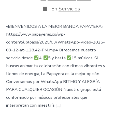
entrada
de
publicación
Categorías
En
Servicios
«BIENVENIDOS A LA MEJOR BANDA PAPAYERA»
https://www.papayeras.co/wp-
content/uploads/2025/03/WhatsApp-Video-2025-
03-12-at-1.28.42-PM.mp4 Ofrecemos nuestro
servicio desde
4,
5 y hasta
15 músicos. Si
buscas animar tu celebración con ritmos vibrantes y
llenos de energía, La Papayera es la mejor opción.
Conversemos por WhatsApp RITMO Y ALEGRÍA
PARA CUALQUIER OCASIÓN Nuestro grupo está
conformado por músicos profesionales que
interpretan con maestría […]