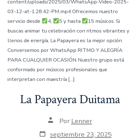
content/uploads/2025/03/WhatsApp-Video-2025-
03-12-at-1.28.42-PM.mp4 Ofrecemos nuestro
servicio desde
4,
5 y hasta
15 músicos. Si
buscas animar tu celebración con ritmos vibrantes y
llenos de energía, La Papayera es la mejor opción.
Conversemos por WhatsApp RITMO Y ALEGRÍA
PARA CUALQUIER OCASIÓN Nuestro grupo está
conformado por músicos profesionales que
interpretan con maestría […]
La Papayera Duitama
Autor
Por
Lenner
de
la
Fecha
septiembre 23, 2025
entrada
de