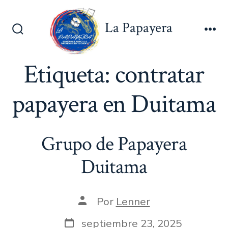
Saltar
al
La Papayera
contenido
Alternar
Me
la
búsqueda
Etiqueta:
contratar
papayera en Duitama
Grupo de Papayera
Duitama
Autor
Por
Lenner
de
la
Fecha
septiembre 23, 2025