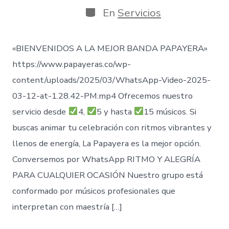
publicación
Categorías
En
Servicios
«BIENVENIDOS A LA MEJOR BANDA PAPAYERA»
https://www.papayeras.co/wp-
content/uploads/2025/03/WhatsApp-Video-2025-
03-12-at-1.28.42-PM.mp4 Ofrecemos nuestro
servicio desde
4,
5 y hasta
15 músicos. Si
buscas animar tu celebración con ritmos vibrantes y
llenos de energía, La Papayera es la mejor opción.
Conversemos por WhatsApp RITMO Y ALEGRÍA
PARA CUALQUIER OCASIÓN Nuestro grupo está
conformado por músicos profesionales que
interpretan con maestría […]