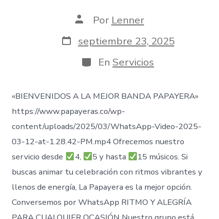
Autor
Por
Lenner
de
la
Fecha
septiembre 23, 2025
entrada
de
publicación
Categorías
En
Servicios
«BIENVENIDOS A LA MEJOR BANDA PAPAYERA»
https://www.papayeras.co/wp-
content/uploads/2025/03/WhatsApp-Video-2025-
03-12-at-1.28.42-PM.mp4 Ofrecemos nuestro
servicio desde
4,
5 y hasta
15 músicos. Si
buscas animar tu celebración con ritmos vibrantes y
llenos de energía, La Papayera es la mejor opción.
Conversemos por WhatsApp RITMO Y ALEGRÍA
PARA CUALQUIER OCASIÓN Nuestro grupo está