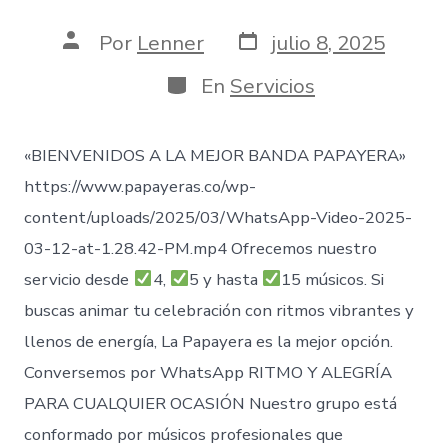
Fecha
Autor
Por
Lenner
julio 8, 2025
de
de
publicación
la
Categorías
En
Servicios
entrada
«BIENVENIDOS A LA MEJOR BANDA PAPAYERA»
https://www.papayeras.co/wp-
content/uploads/2025/03/WhatsApp-Video-2025-
03-12-at-1.28.42-PM.mp4 Ofrecemos nuestro
servicio desde
4,
5 y hasta
15 músicos. Si
buscas animar tu celebración con ritmos vibrantes y
llenos de energía, La Papayera es la mejor opción.
Conversemos por WhatsApp RITMO Y ALEGRÍA
PARA CUALQUIER OCASIÓN Nuestro grupo está
conformado por músicos profesionales que