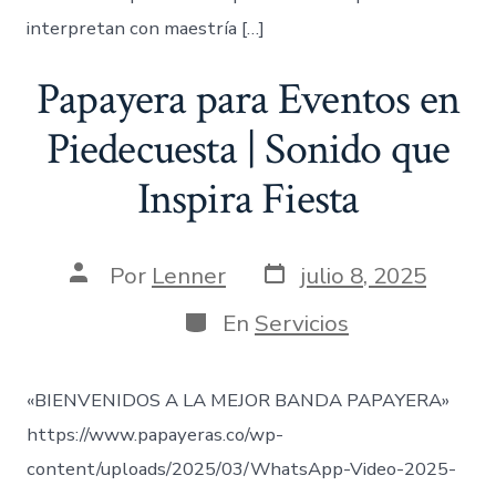
interpretan con maestría […]
Papayera para Eventos en
Piedecuesta | Sonido que
Inspira Fiesta
Fecha
Autor
Por
Lenner
julio 8, 2025
de
de
publicación
la
Categorías
En
Servicios
entrada
«BIENVENIDOS A LA MEJOR BANDA PAPAYERA»
https://www.papayeras.co/wp-
content/uploads/2025/03/WhatsApp-Video-2025-