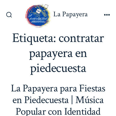
Saltar
al
La Papayera
contenido
Alternar
Me
la
búsqueda
Etiqueta:
contratar
papayera en
piedecuesta
La Papayera para Fiestas
en Piedecuesta | Música
Popular con Identidad