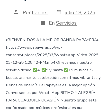
Fecha
Autor
Por
Lenner
julio 18, 2025
de
de
publicación
la
Categorías
En
Servicios
entrada
«BIENVENIDOS A LA MEJOR BANDA PAPAYERA»
https://www.papayeras.co/wp-
content/uploads/2025/03/WhatsApp-Video-2025-
03-12-at-1.28.42-PM.mp4 Ofrecemos nuestro
servicio desde
4,
5 y hasta
15 músicos. Si
buscas animar tu celebración con ritmos vibrantes y
llenos de energía, La Papayera es la mejor opción.
Conversemos por WhatsApp RITMO Y ALEGRÍA
PARA CUALQUIER OCASIÓN Nuestro grupo está
conformado por músicos profesionales que