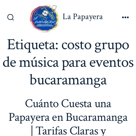
Saltar
al
La Papayera
contenido
Alternar
Me
la
búsqueda
Etiqueta:
costo grupo
de música para eventos
bucaramanga
Cuánto Cuesta una
Papayera en Bucaramanga
| Tarifas Claras y