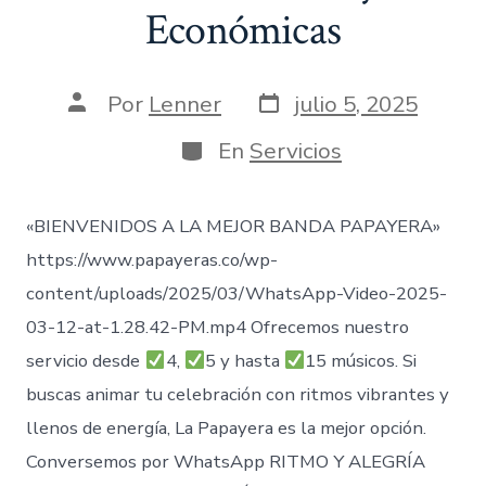
Económicas
Fecha
Autor
Por
Lenner
julio 5, 2025
de
de
publicación
la
Categorías
En
Servicios
entrada
«BIENVENIDOS A LA MEJOR BANDA PAPAYERA»
https://www.papayeras.co/wp-
content/uploads/2025/03/WhatsApp-Video-2025-
03-12-at-1.28.42-PM.mp4 Ofrecemos nuestro
servicio desde
4,
5 y hasta
15 músicos. Si
buscas animar tu celebración con ritmos vibrantes y
llenos de energía, La Papayera es la mejor opción.
Conversemos por WhatsApp RITMO Y ALEGRÍA