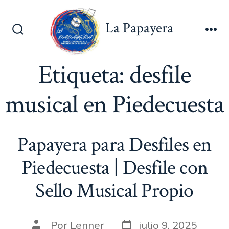
Saltar
al
La Papayera
contenido
Alternar
Me
la
búsqueda
Etiqueta:
desfile
musical en Piedecuesta
Papayera para Desfiles en
Piedecuesta | Desfile con
Sello Musical Propio
Fecha
Autor
Por
Lenner
julio 9, 2025