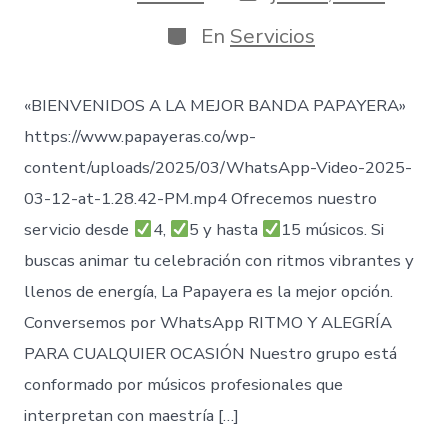
de
de
publicación
la
Categorías
En
Servicios
entrada
«BIENVENIDOS A LA MEJOR BANDA PAPAYERA»
https://www.papayeras.co/wp-
content/uploads/2025/03/WhatsApp-Video-2025-
03-12-at-1.28.42-PM.mp4 Ofrecemos nuestro
servicio desde
4,
5 y hasta
15 músicos. Si
buscas animar tu celebración con ritmos vibrantes y
llenos de energía, La Papayera es la mejor opción.
Conversemos por WhatsApp RITMO Y ALEGRÍA
PARA CUALQUIER OCASIÓN Nuestro grupo está
conformado por músicos profesionales que
interpretan con maestría […]