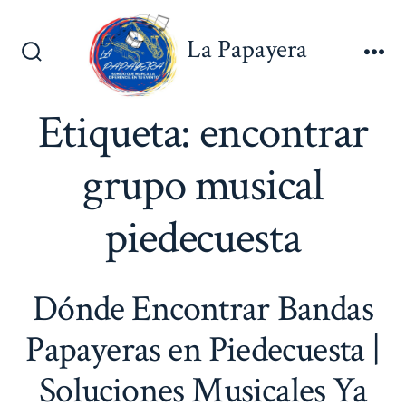
Saltar
al
La Papayera
contenido
Alternar
Me
la
búsqueda
Etiqueta:
encontrar
grupo musical
piedecuesta
Dónde Encontrar Bandas
Papayeras en Piedecuesta |
Soluciones Musicales Ya