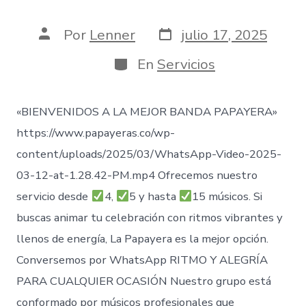
Fecha
Autor
Por
Lenner
julio 17, 2025
de
de
publicación
la
Categorías
En
Servicios
entrada
«BIENVENIDOS A LA MEJOR BANDA PAPAYERA»
https://www.papayeras.co/wp-
content/uploads/2025/03/WhatsApp-Video-2025-
03-12-at-1.28.42-PM.mp4 Ofrecemos nuestro
servicio desde
4,
5 y hasta
15 músicos. Si
buscas animar tu celebración con ritmos vibrantes y
llenos de energía, La Papayera es la mejor opción.
Conversemos por WhatsApp RITMO Y ALEGRÍA
PARA CUALQUIER OCASIÓN Nuestro grupo está
conformado por músicos profesionales que