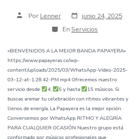
Fecha
Autor
Por
Lenner
junio 24, 2025
de
de
publicación
la
Categorías
En
Servicios
entrada
«BIENVENIDOS A LA MEJOR BANDA PAPAYERA»
https://www.papayeras.co/wp-
content/uploads/2025/03/WhatsApp-Video-2025-
03-12-at-1.28.42-PM.mp4 Ofrecemos nuestro
servicio desde
4,
5 y hasta
15 músicos. Si
buscas animar tu celebración con ritmos vibrantes y
llenos de energía, La Papayera es la mejor opción.
Conversemos por WhatsApp RITMO Y ALEGRÍA
PARA CUALQUIER OCASIÓN Nuestro grupo está
conformado por músicos profesionales que