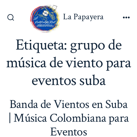
Saltar
al
La Papayera
contenido
Alternar
Me
la
búsqueda
Etiqueta:
grupo de
música de viento para
eventos suba
Banda de Vientos en Suba
| Música Colombiana para
Eventos