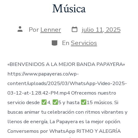
Música
Fecha
Autor
Por
Lenner
julio 11, 2025
de
de
publicación
la
Categorías
En
Servicios
entrada
«BIENVENIDOS A LA MEJOR BANDA PAPAYERA»
https://www.papayeras.co/wp-
content/uploads/2025/03/WhatsApp-Video-2025-
03-12-at-1.28.42-PM.mp4 Ofrecemos nuestro
servicio desde
4,
5 y hasta
15 músicos. Si
buscas animar tu celebración con ritmos vibrantes y
llenos de energía, La Papayera es la mejor opción.
Conversemos por WhatsApp RITMO Y ALEGRÍA