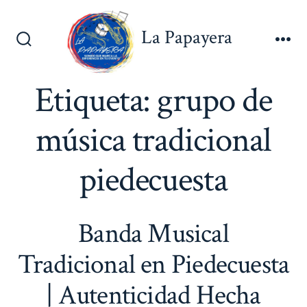
Saltar
al
La Papayera
contenido
Alternar
Me
la
búsqueda
Etiqueta:
grupo de
música tradicional
piedecuesta
Banda Musical
Tradicional en Piedecuesta
| Autenticidad Hecha