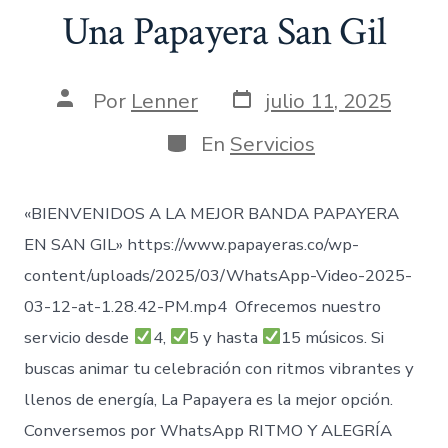
Una Papayera San Gil
Fecha
Autor
Por
Lenner
julio 11, 2025
de
de
publicación
la
Categorías
En
Servicios
entrada
«BIENVENIDOS A LA MEJOR BANDA PAPAYERA
EN SAN GIL» https://www.papayeras.co/wp-
content/uploads/2025/03/WhatsApp-Video-2025-
03-12-at-1.28.42-PM.mp4 Ofrecemos nuestro
servicio desde
4,
5 y hasta
15 músicos. Si
buscas animar tu celebración con ritmos vibrantes y
llenos de energía, La Papayera es la mejor opción.
Conversemos por WhatsApp RITMO Y ALEGRÍA