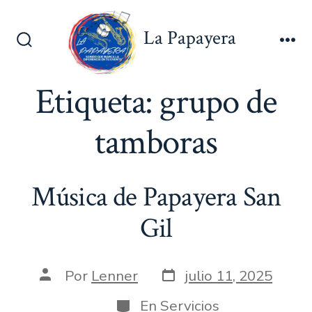
Saltar
al
La Papayera
contenido
Alternar
Me
la
búsqueda
Etiqueta:
grupo de
tamboras
Música de Papayera San
Gil
Fecha
Autor
Por
Lenner
julio 11, 2025
de
de
publicación
la
Categorías
En
Servicios