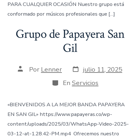
PARA CUALQUIER OCASIÓN Nuestro grupo está
conformado por músicos profesionales que […]
Grupo de Papayera San
Gil
Fecha
Autor
Por
Lenner
julio 11, 2025
de
de
publicación
la
Categorías
En
Servicios
entrada
«BIENVENIDOS A LA MEJOR BANDA PAPAYERA
EN SAN GIL» https://www.papayeras.co/wp-
content/uploads/2025/03/WhatsApp-Video-2025-
03-12-at-1.28.42-PM.mp4 Ofrecemos nuestro