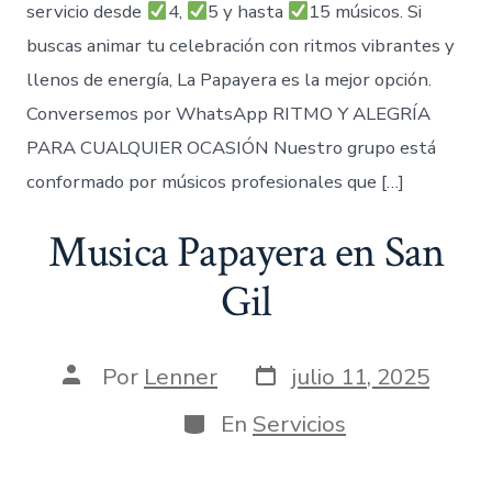
servicio desde
4,
5 y hasta
15 músicos. Si
buscas animar tu celebración con ritmos vibrantes y
llenos de energía, La Papayera es la mejor opción.
Conversemos por WhatsApp RITMO Y ALEGRÍA
PARA CUALQUIER OCASIÓN Nuestro grupo está
conformado por músicos profesionales que […]
Musica Papayera en San
Gil
Fecha
Autor
Por
Lenner
julio 11, 2025
de
de
publicación
la
Categorías
En
Servicios
entrada