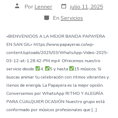
Fecha
Autor
Por
Lenner
julio 11, 2025
de
de
publicación
la
Categorías
En
Servicios
entrada
«BIENVENIDOS A LA MEJOR BANDA PAPAYERA
EN SAN GIL» https://www.papayeras.co/wp-
content/uploads/2025/03/WhatsApp-Video-2025-
03-12-at-1.28.42-PM.mp4 Ofrecemos nuestro
servicio desde
4,
5 y hasta
15 músicos. Si
buscas animar tu celebración con ritmos vibrantes y
llenos de energía, La Papayera es la mejor opción.
Conversemos por WhatsApp RITMO Y ALEGRÍA
PARA CUALQUIER OCASIÓN Nuestro grupo está
conformado por músicos profesionales que […]