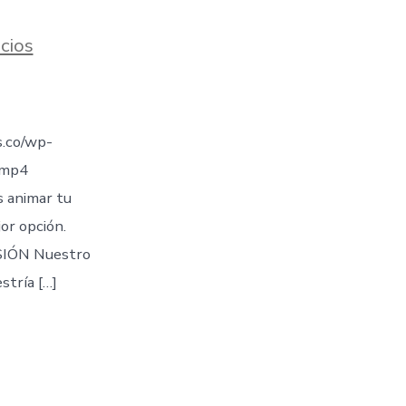
cios
.co/wp-
.mp4
s animar tu
jor opción.
IÓN Nuestro
stría […]