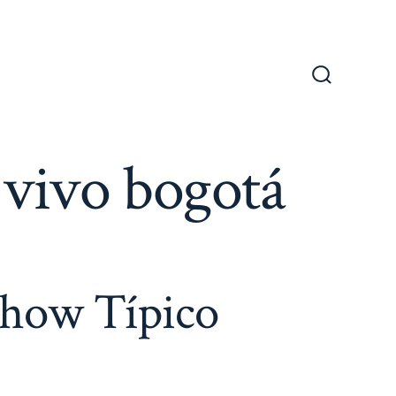
Alternar
la
búsqueda
 vivo bogotá
Show Típico