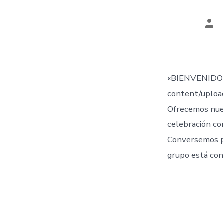
Aut
de
la
ent
«BIENVENIDOS
content/uplo
Ofrecemos nue
celebración co
Conversemos 
grupo está con