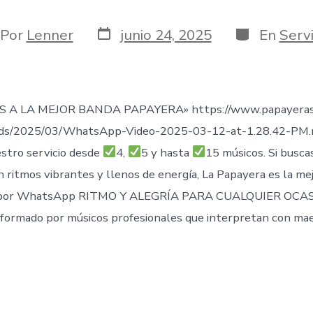
Fecha
Categorías
or
Por
Lenner
junio 24, 2025
En
Servi
de
publicación
rada
 A LA MEJOR BANDA PAPAYERA» https://www.papayeras
ads/2025/03/WhatsApp-Video-2025-03-12-at-1.28.42-PM
stro servicio desde
4,
5 y hasta
15 músicos. Si busca
n ritmos vibrantes y llenos de energía, La Papayera es la me
por WhatsApp RITMO Y ALEGRÍA PARA CUALQUIER OCAS
formado por músicos profesionales que interpretan con mae