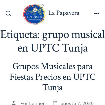
Saltar
al
La Papayera
contenido
Alternar
Me
la
búsqueda
Etiqueta:
grupo musical
en UPTC Tunja
Grupos Musicales para
Fiestas Precios en UPTC
Tunja
Fecha
Autor
Por
Lenner
agosto 7, 2025