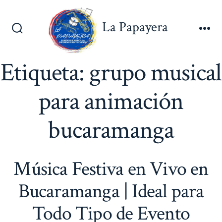
Saltar
al
La Papayera
contenido
Alternar
Me
la
búsqueda
Etiqueta:
grupo musical
para animación
bucaramanga
Música Festiva en Vivo en
Bucaramanga | Ideal para
Todo Tipo de Evento