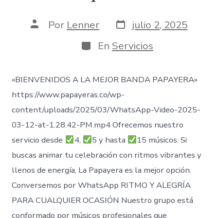
Fecha
Autor
Por
Lenner
julio 2, 2025
de
de
publicación
la
Categorías
En
Servicios
entrada
«BIENVENIDOS A LA MEJOR BANDA PAPAYERA»
https://www.papayeras.co/wp-
content/uploads/2025/03/WhatsApp-Video-2025-
03-12-at-1.28.42-PM.mp4 Ofrecemos nuestro
servicio desde
4,
5 y hasta
15 músicos. Si
buscas animar tu celebración con ritmos vibrantes y
llenos de energía, La Papayera es la mejor opción.
Conversemos por WhatsApp RITMO Y ALEGRÍA
PARA CUALQUIER OCASIÓN Nuestro grupo está
conformado por músicos profesionales que