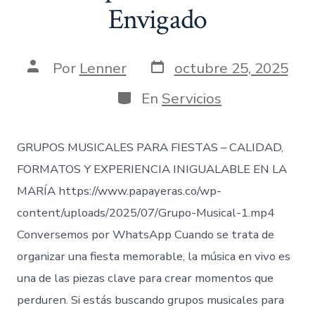
Envigado
Fecha
Autor
Por
Lenner
octubre 25, 2025
de
de
publicación
la
Categorías
En
Servicios
entrada
GRUPOS MUSICALES PARA FIESTAS – CALIDAD,
FORMATOS Y EXPERIENCIA INIGUALABLE EN LA
MARÍA https://www.papayeras.co/wp-
content/uploads/2025/07/Grupo-Musical-1.mp4
Conversemos por WhatsApp Cuando se trata de
organizar una fiesta memorable, la música en vivo es
una de las piezas clave para crear momentos que
perduren. Si estás buscando grupos musicales para