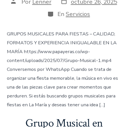
Fecha
Autor
Por
Lenner
octubre 26, 2025
de
de
publicación
la
Categorías
En
Servicios
entrada
GRUPOS MUSICALES PARA FIESTAS – CALIDAD,
FORMATOS Y EXPERIENCIA INIGUALABLE EN LA
MARÍA https://www.papayeras.co/wp-
content/uploads/2025/07/Grupo-Musical-1.mp4
Conversemos por WhatsApp Cuando se trata de
organizar una fiesta memorable, la música en vivo es
una de las piezas clave para crear momentos que
perduren. Si estás buscando grupos musicales para
fiestas en La María y deseas tener una idea […]
Grupo Musical en