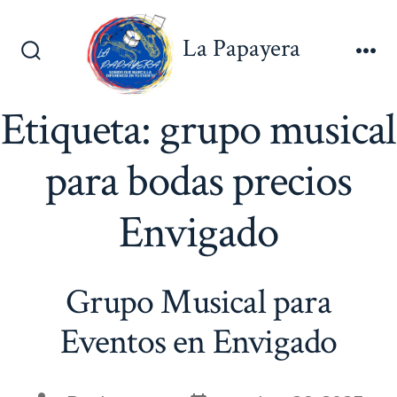
Saltar
al
La Papayera
contenido
Alternar
Me
la
búsqueda
Etiqueta:
grupo musical
para bodas precios
Envigado
Grupo Musical para
Eventos en Envigado