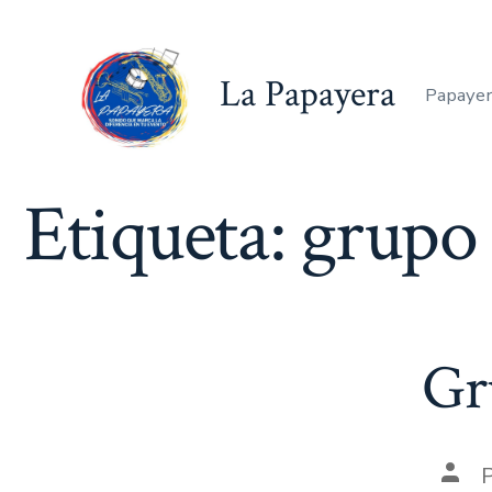
Saltar
al
La Papayera
contenido
Papayer
Etiqueta:
grupo 
Gr
Auto