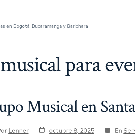
as en Bogotá, Bucaramanga y Barichara
musical para eve
upo Musical en Santa
Fecha
Categorías
r
Por
Lenner
octubre 8, 2025
En
Serv