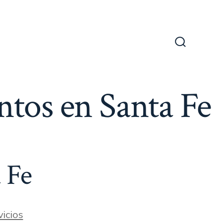
Alternar
la
búsqueda
ntos en Santa Fe
 Fe
icios