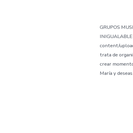
de
la
entr
GRUPOS MUSI
INIGUALABLE 
content/uploa
trata de organi
crear momentos
María y deseas 