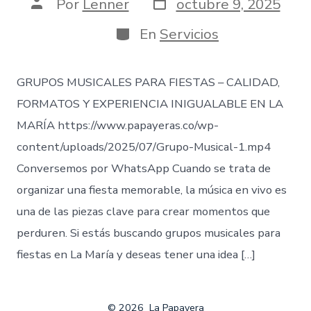
Fecha
Autor
Por
Lenner
octubre 9, 2025
de
de
publicación
la
Categorías
En
Servicios
entrada
GRUPOS MUSICALES PARA FIESTAS – CALIDAD,
FORMATOS Y EXPERIENCIA INIGUALABLE EN LA
MARÍA https://www.papayeras.co/wp-
content/uploads/2025/07/Grupo-Musical-1.mp4
Conversemos por WhatsApp Cuando se trata de
organizar una fiesta memorable, la música en vivo es
una de las piezas clave para crear momentos que
perduren. Si estás buscando grupos musicales para
fiestas en La María y deseas tener una idea […]
© 2026
La Papayera