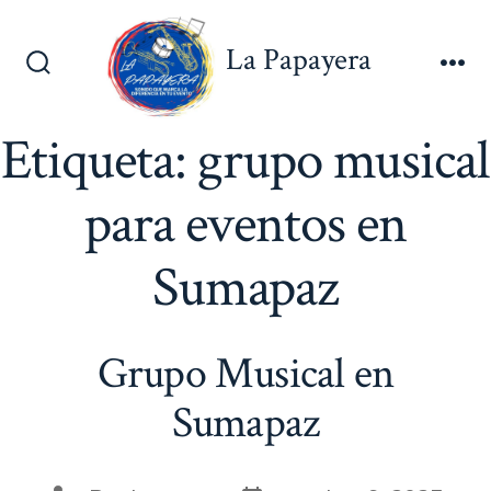
Saltar
al
La Papayera
contenido
Alternar
Me
la
búsqueda
Etiqueta:
grupo musical
para eventos en
Sumapaz
Grupo Musical en
Sumapaz