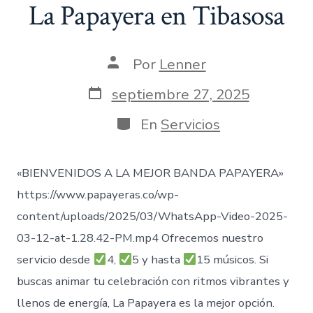
La Papayera en Tibasosa
Autor
Por
Lenner
de
la
Fecha
septiembre 27, 2025
entrada
de
publicación
Categorías
En
Servicios
«BIENVENIDOS A LA MEJOR BANDA PAPAYERA»
https://www.papayeras.co/wp-
content/uploads/2025/03/WhatsApp-Video-2025-
03-12-at-1.28.42-PM.mp4 Ofrecemos nuestro
servicio desde
4,
5 y hasta
15 músicos. Si
buscas animar tu celebración con ritmos vibrantes y
llenos de energía, La Papayera es la mejor opción.