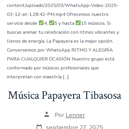
content/uploads/2025/03/WhatsApp-Video-2025-
03-12-at-1.28.42-PM.mp4 Ofrecemos nuestro
servicio desde
4,
5 y hasta
15 músicos. Si
buscas animar tu celebración con ritmos vibrantes y
llenos de energía, La Papayera es la mejor opción.
Conversemos por WhatsApp RITMO Y ALEGRÍA
PARA CUALQUIER OCASIÓN Nuestro grupo está
conformado por músicos profesionales que
interpretan con maestría […]
Música Papayera Tibasosa
Autor
Por
Lenner
de
la
Fecha
septiembre 27, 2025