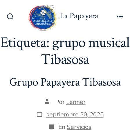
Saltar
al
La Papayera
contenido
Alternar
Me
la
búsqueda
Etiqueta:
grupo musical
Tibasosa
Grupo Papayera Tibasosa
Autor
Por
Lenner
de
la
Fecha
septiembre 30, 2025
entrada
de
publicación
Categorías
En
Servicios