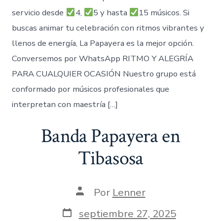
servicio desde
4,
5 y hasta
15 músicos. Si
buscas animar tu celebración con ritmos vibrantes y
llenos de energía, La Papayera es la mejor opción.
Conversemos por WhatsApp RITMO Y ALEGRÍA
PARA CUALQUIER OCASIÓN Nuestro grupo está
conformado por músicos profesionales que
interpretan con maestría […]
Banda Papayera en
Tibasosa
Autor
Por
Lenner
de
la
Fecha
septiembre 27, 2025
entrada