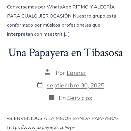
Conversemos por WhatsApp RITMO Y ALEGRÍA
PARA CUALQUIER OCASIÓN Nuestro grupo está
conformado por músicos profesionales que
interpretan con maestría […]
Una Papayera en Tibasosa
Autor
Por
Lenner
de
la
Fecha
septiembre 30, 2025
entrada
de
publicación
Categorías
En
Servicios
«BIENVENIDOS A LA MEJOR BANDA PAPAYERA»
https://www.papayeras.co/wp-