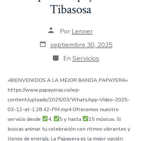
Tibasosa
Autor
Por
Lenner
de
la
Fecha
septiembre 30, 2025
entrada
de
publicación
Categorías
En
Servicios
«BIENVENIDOS A LA MEJOR BANDA PAPAYERA»
https://www.papayeras.co/wp-
content/uploads/2025/03/WhatsApp-Video-2025-
03-12-at-1.28.42-PM.mp4 Ofrecemos nuestro
servicio desde
4,
5 y hasta
15 músicos. Si
buscas animar tu celebración con ritmos vibrantes y
llenos de energía, La Papayera es la mejor opción.