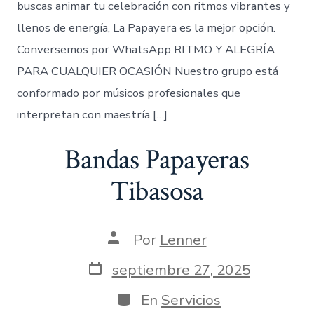
buscas animar tu celebración con ritmos vibrantes y
llenos de energía, La Papayera es la mejor opción.
Conversemos por WhatsApp RITMO Y ALEGRÍA
PARA CUALQUIER OCASIÓN Nuestro grupo está
conformado por músicos profesionales que
interpretan con maestría […]
Bandas Papayeras
Tibasosa
Autor
Por
Lenner
de
la
Fecha
septiembre 27, 2025
entrada
de
publicación
Categorías
En
Servicios