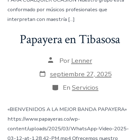
conformado por músicos profesionales que
interpretan con maestría […]
Papayera en Tibasosa
Autor
Por
Lenner
de
la
Fecha
septiembre 27, 2025
entrada
de
publicación
Categorías
En
Servicios
«BIENVENIDOS A LA MEJOR BANDA PAPAYERA»
https://www.papayeras.co/wp-
content/uploads/2025/03/WhatsApp-Video-2025-
03-12-at-1.28.42-PM.mp4 Ofrecemos nuestro