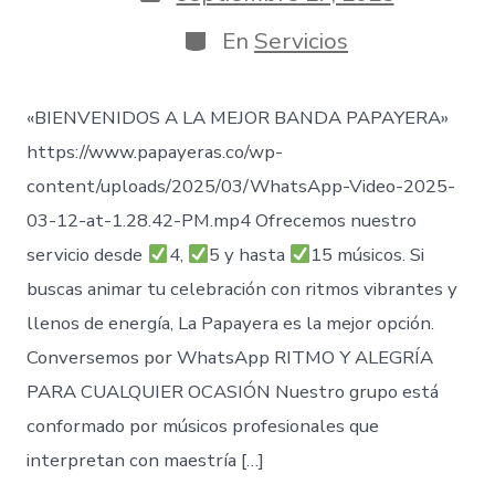
entrada
de
publicación
Categorías
En
Servicios
«BIENVENIDOS A LA MEJOR BANDA PAPAYERA»
https://www.papayeras.co/wp-
content/uploads/2025/03/WhatsApp-Video-2025-
03-12-at-1.28.42-PM.mp4 Ofrecemos nuestro
servicio desde
4,
5 y hasta
15 músicos. Si
buscas animar tu celebración con ritmos vibrantes y
llenos de energía, La Papayera es la mejor opción.
Conversemos por WhatsApp RITMO Y ALEGRÍA
PARA CUALQUIER OCASIÓN Nuestro grupo está
conformado por músicos profesionales que
interpretan con maestría […]