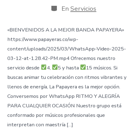
de
publicación
Categorías
En
Servicios
«BIENVENIDOS A LA MEJOR BANDA PAPAYERA»
https://www.papayeras.co/wp-
content/uploads/2025/03/WhatsApp-Video-2025-
03-12-at-1.28.42-PM.mp4 Ofrecemos nuestro
servicio desde
4,
5 y hasta
15 músicos. Si
buscas animar tu celebración con ritmos vibrantes y
llenos de energía, La Papayera es la mejor opción.
Conversemos por WhatsApp RITMO Y ALEGRÍA
PARA CUALQUIER OCASIÓN Nuestro grupo está
conformado por músicos profesionales que
interpretan con maestría […]