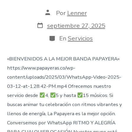
Autor
Por
Lenner
de
la
Fecha
septiembre 27, 2025
entrada
de
publicación
Categorías
En
Servicios
«BIENVENIDOS A LA MEJOR BANDA PAPAYERA»
https://www.papayeras.co/wp-
content/uploads/2025/03/WhatsApp-Video-2025-
03-12-at-1.28.42-PM.mp4 Ofrecemos nuestro
servicio desde
4,
5 y hasta
15 músicos. Si
buscas animar tu celebración con ritmos vibrantes y
llenos de energía, La Papayera es la mejor opción.
Conversemos por WhatsApp RITMO Y ALEGRÍA
PARA CUALQUIER OCASIÓN Nuestro grupo está