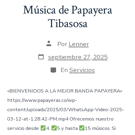
Música de Papayera
Tibasosa
Autor
Por
Lenner
de
la
Fecha
septiembre 27, 2025
entrada
de
publicación
Categorías
En
Servicios
«BIENVENIDOS A LA MEJOR BANDA PAPAYERA»
https://www.papayeras.co/wp-
content/uploads/2025/03/WhatsApp-Video-2025-
03-12-at-1.28.42-PM.mp4 Ofrecemos nuestro
servicio desde
4,
5 y hasta
15 músicos. Si