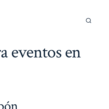
Alternar
la
búsqueda
a eventos en
ibón