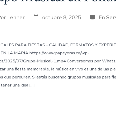
Fecha
Categorías
r
Por
Lenner
octubre 8, 2025
En
Serv
de
publicación
ada
CALES PARA FIESTAS – CALIDAD, FORMATOS Y EXPERI
EN LA MARÍA https://www.papayeras.co/wp-
ds/2025/07/Grupo-Musical-1.mp4 Conversemos por Whats
zar una fiesta memorable, la música en vivo es una de las pi
 que perduren. Si estás buscando grupos musicales para fie
tener una idea […]