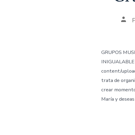
Auto
de
la
entr
GRUPOS MUSI
INIGUALABLE 
content/uploa
trata de organi
crear momentos
María y deseas 