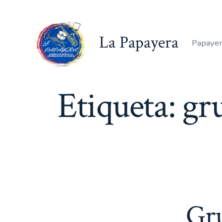
Saltar
al
La Papayera
contenido
Papayer
Etiqueta:
gr
Gru