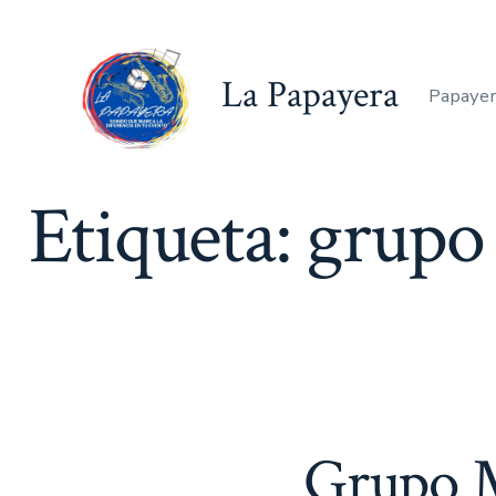
Saltar
al
La Papayera
contenido
Papayer
Etiqueta:
grupo 
Grupo M