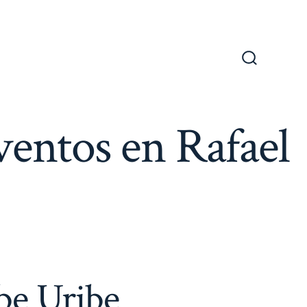
Alternar
la
búsqueda
ventos en Rafael
be Uribe