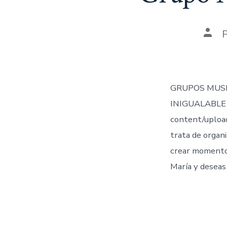
Auto
de
la
entr
GRUPOS MUSI
INIGUALABLE 
content/uploa
trata de organi
crear momentos
María y deseas 