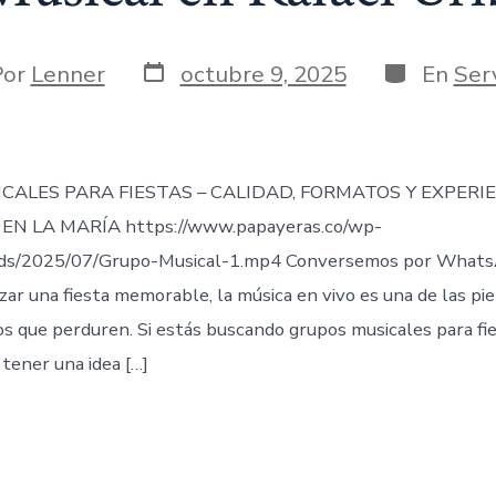
Fecha
Categorías
r
Por
Lenner
octubre 9, 2025
En
Serv
de
publicación
ada
CALES PARA FIESTAS – CALIDAD, FORMATOS Y EXPERI
EN LA MARÍA https://www.papayeras.co/wp-
ds/2025/07/Grupo-Musical-1.mp4 Conversemos por Whats
zar una fiesta memorable, la música en vivo es una de las pi
 que perduren. Si estás buscando grupos musicales para fie
tener una idea […]