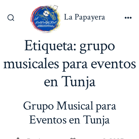
Saltar
al
La Papayera
contenido
Alternar
Me
la
búsqueda
Etiqueta:
grupo
musicales para eventos
en Tunja
Grupo Musical para
Eventos en Tunja