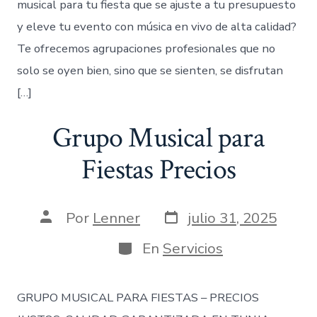
musical para tu fiesta que se ajuste a tu presupuesto
y eleve tu evento con música en vivo de alta calidad?
Te ofrecemos agrupaciones profesionales que no
solo se oyen bien, sino que se sienten, se disfrutan
[…]
Grupo Musical para
Fiestas Precios
Fecha
Autor
Por
Lenner
julio 31, 2025
de
de
publicación
la
Categorías
En
Servicios
entrada
GRUPO MUSICAL PARA FIESTAS – PRECIOS