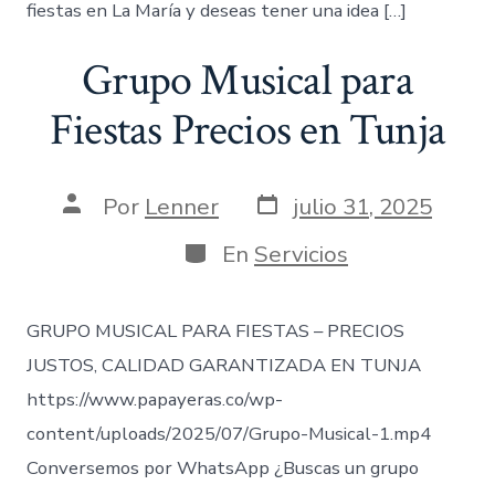
fiestas en La María y deseas tener una idea […]
Grupo Musical para
Fiestas Precios en Tunja
Fecha
Autor
Por
Lenner
julio 31, 2025
de
de
publicación
la
Categorías
En
Servicios
entrada
GRUPO MUSICAL PARA FIESTAS – PRECIOS
JUSTOS, CALIDAD GARANTIZADA EN TUNJA
https://www.papayeras.co/wp-
content/uploads/2025/07/Grupo-Musical-1.mp4
Conversemos por WhatsApp ¿Buscas un grupo