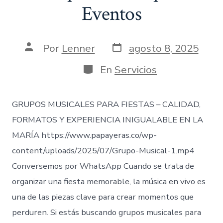
Eventos
Fecha
Autor
Por
Lenner
agosto 8, 2025
de
de
publicación
la
Categorías
En
Servicios
entrada
GRUPOS MUSICALES PARA FIESTAS – CALIDAD,
FORMATOS Y EXPERIENCIA INIGUALABLE EN LA
MARÍA https://www.papayeras.co/wp-
content/uploads/2025/07/Grupo-Musical-1.mp4
Conversemos por WhatsApp Cuando se trata de
organizar una fiesta memorable, la música en vivo es
una de las piezas clave para crear momentos que
perduren. Si estás buscando grupos musicales para