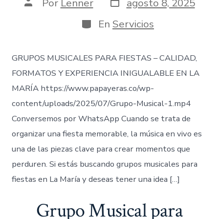
Fecha
Autor
Por
Lenner
agosto 8, 2025
de
de
publicación
la
Categorías
En
Servicios
entrada
GRUPOS MUSICALES PARA FIESTAS – CALIDAD,
FORMATOS Y EXPERIENCIA INIGUALABLE EN LA
MARÍA https://www.papayeras.co/wp-
content/uploads/2025/07/Grupo-Musical-1.mp4
Conversemos por WhatsApp Cuando se trata de
organizar una fiesta memorable, la música en vivo es
una de las piezas clave para crear momentos que
perduren. Si estás buscando grupos musicales para
fiestas en La María y deseas tener una idea […]
Grupo Musical para