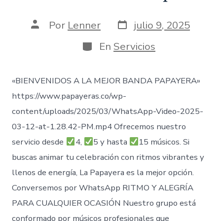
Fecha
Autor
Por
Lenner
julio 9, 2025
de
de
publicación
la
Categorías
En
Servicios
entrada
«BIENVENIDOS A LA MEJOR BANDA PAPAYERA»
https://www.papayeras.co/wp-
content/uploads/2025/03/WhatsApp-Video-2025-
03-12-at-1.28.42-PM.mp4 Ofrecemos nuestro
servicio desde
4,
5 y hasta
15 músicos. Si
buscas animar tu celebración con ritmos vibrantes y
llenos de energía, La Papayera es la mejor opción.
Conversemos por WhatsApp RITMO Y ALEGRÍA
PARA CUALQUIER OCASIÓN Nuestro grupo está
conformado por músicos profesionales que