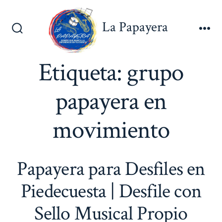
Saltar
al
La Papayera
contenido
Alternar
Me
la
búsqueda
Etiqueta:
grupo
papayera en
movimiento
Papayera para Desfiles en
Piedecuesta | Desfile con
Sello Musical Propio