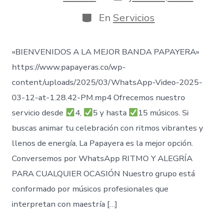
de
de
publicación
la
Categorías
En
Servicios
entrada
«BIENVENIDOS A LA MEJOR BANDA PAPAYERA»
https://www.papayeras.co/wp-
content/uploads/2025/03/WhatsApp-Video-2025-
03-12-at-1.28.42-PM.mp4 Ofrecemos nuestro
servicio desde
4,
5 y hasta
15 músicos. Si
buscas animar tu celebración con ritmos vibrantes y
llenos de energía, La Papayera es la mejor opción.
Conversemos por WhatsApp RITMO Y ALEGRÍA
PARA CUALQUIER OCASIÓN Nuestro grupo está
conformado por músicos profesionales que
interpretan con maestría […]