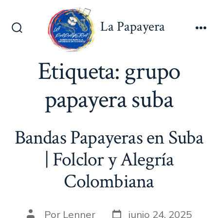
Saltar
al
La Papayera
contenido
Alternar
Me
la
búsqueda
Etiqueta:
grupo
papayera suba
Bandas Papayeras en Suba
| Folclor y Alegría
Colombiana
Fecha
Autor
Por
Lenner
junio 24, 2025