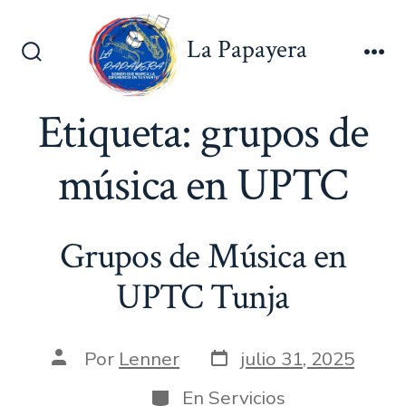
Saltar
al
La Papayera
contenido
Alternar
Me
la
búsqueda
Etiqueta:
grupos de
música en UPTC
Grupos de Música en
UPTC Tunja
Fecha
Autor
Por
Lenner
julio 31, 2025
de
de
publicación
la
Categorías
En
Servicios