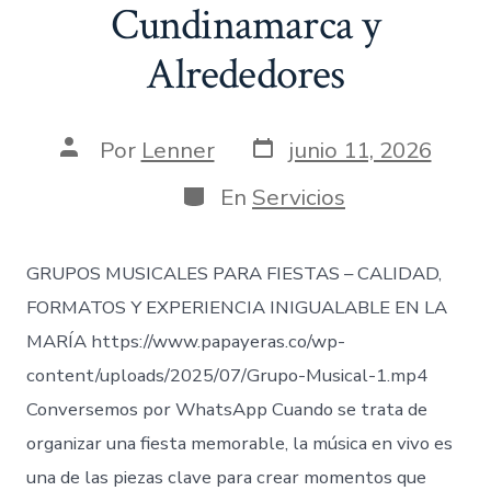
Cundinamarca y
Alrededores
Fecha
Autor
Por
Lenner
junio 11, 2026
de
de
publicación
la
Categorías
En
Servicios
entrada
GRUPOS MUSICALES PARA FIESTAS – CALIDAD,
FORMATOS Y EXPERIENCIA INIGUALABLE EN LA
MARÍA https://www.papayeras.co/wp-
content/uploads/2025/07/Grupo-Musical-1.mp4
Conversemos por WhatsApp Cuando se trata de
organizar una fiesta memorable, la música en vivo es
una de las piezas clave para crear momentos que