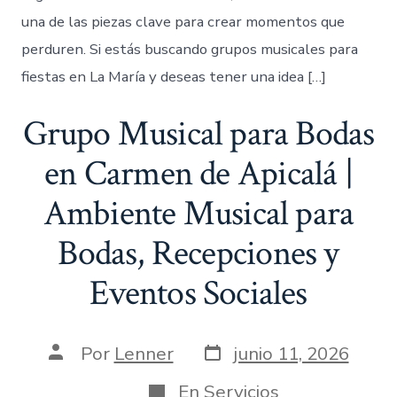
una de las piezas clave para crear momentos que
perduren. Si estás buscando grupos musicales para
fiestas en La María y deseas tener una idea […]
Grupo Musical para Bodas
en Carmen de Apicalá |
Ambiente Musical para
Bodas, Recepciones y
Eventos Sociales
Fecha
Autor
Por
Lenner
junio 11, 2026
de
de
publicación
la
Categorías
En
Servicios