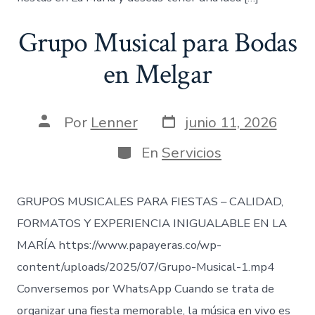
Grupo Musical para Bodas
en Melgar
Fecha
Autor
Por
Lenner
junio 11, 2026
de
de
publicación
la
Categorías
En
Servicios
entrada
GRUPOS MUSICALES PARA FIESTAS – CALIDAD,
FORMATOS Y EXPERIENCIA INIGUALABLE EN LA
MARÍA https://www.papayeras.co/wp-
content/uploads/2025/07/Grupo-Musical-1.mp4
Conversemos por WhatsApp Cuando se trata de
organizar una fiesta memorable, la música en vivo es