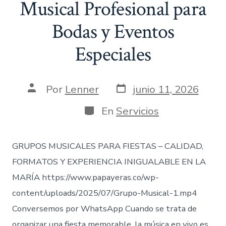
Musical Profesional para
Bodas y Eventos
Especiales
Fecha
Autor
Por
Lenner
junio 11, 2026
de
de
publicación
la
Categorías
En
Servicios
entrada
GRUPOS MUSICALES PARA FIESTAS – CALIDAD,
FORMATOS Y EXPERIENCIA INIGUALABLE EN LA
MARÍA https://www.papayeras.co/wp-
content/uploads/2025/07/Grupo-Musical-1.mp4
Conversemos por WhatsApp Cuando se trata de
organizar una fiesta memorable, la música en vivo es