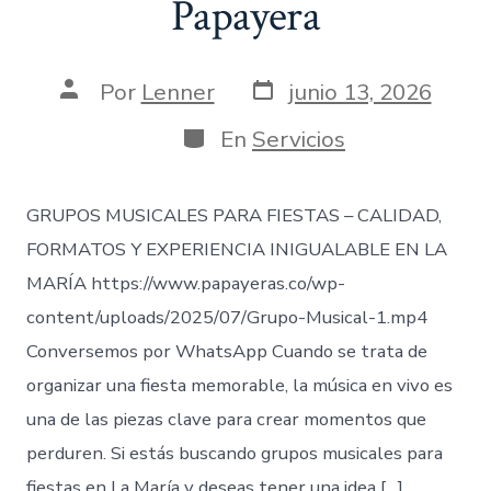
Papayera
Fecha
Autor
Por
Lenner
junio 13, 2026
de
de
publicación
la
Categorías
En
Servicios
entrada
GRUPOS MUSICALES PARA FIESTAS – CALIDAD,
FORMATOS Y EXPERIENCIA INIGUALABLE EN LA
MARÍA https://www.papayeras.co/wp-
content/uploads/2025/07/Grupo-Musical-1.mp4
Conversemos por WhatsApp Cuando se trata de
organizar una fiesta memorable, la música en vivo es
una de las piezas clave para crear momentos que
perduren. Si estás buscando grupos musicales para
fiestas en La María y deseas tener una idea […]