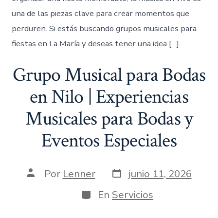
una de las piezas clave para crear momentos que
perduren. Si estás buscando grupos musicales para
fiestas en La María y deseas tener una idea […]
Grupo Musical para Bodas
en Nilo | Experiencias
Musicales para Bodas y
Eventos Especiales
Fecha
Autor
Por
Lenner
junio 11, 2026
de
de
publicación
la
Categorías
En
Servicios
entrada