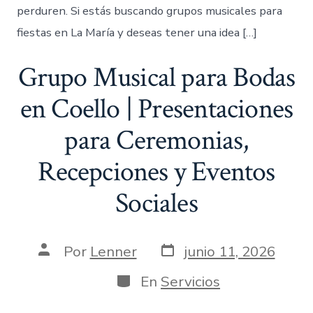
perduren. Si estás buscando grupos musicales para
fiestas en La María y deseas tener una idea […]
Grupo Musical para Bodas
en Coello | Presentaciones
para Ceremonias,
Recepciones y Eventos
Sociales
Fecha
Autor
Por
Lenner
junio 11, 2026
de
de
publicación
la
Categorías
En
Servicios
entrada