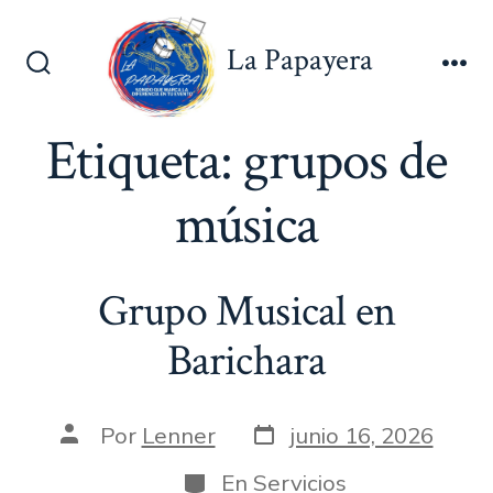
Saltar
al
La Papayera
contenido
Alternar
Me
la
búsqueda
Etiqueta:
grupos de
música
Grupo Musical en
Barichara
Fecha
Autor
Por
Lenner
junio 16, 2026
de
de
publicación
la
Categorías
En
Servicios