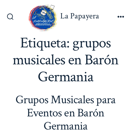
Saltar
al
La Papayera
contenido
Alternar
Me
la
búsqueda
Etiqueta:
grupos
musicales en Barón
Germania
Grupos Musicales para
Eventos en Barón
Germania