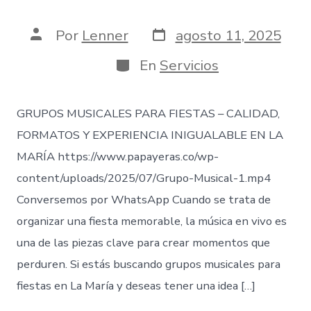
Fecha
Autor
Por
Lenner
agosto 11, 2025
de
de
publicación
la
Categorías
En
Servicios
entrada
GRUPOS MUSICALES PARA FIESTAS – CALIDAD,
FORMATOS Y EXPERIENCIA INIGUALABLE EN LA
MARÍA https://www.papayeras.co/wp-
content/uploads/2025/07/Grupo-Musical-1.mp4
Conversemos por WhatsApp Cuando se trata de
organizar una fiesta memorable, la música en vivo es
una de las piezas clave para crear momentos que
perduren. Si estás buscando grupos musicales para
fiestas en La María y deseas tener una idea […]