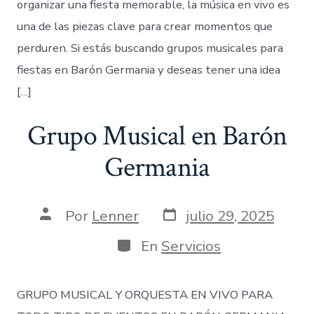
organizar una fiesta memorable, la música en vivo es
una de las piezas clave para crear momentos que
perduren. Si estás buscando grupos musicales para
fiestas en Barón Germania y deseas tener una idea
[…]
Grupo Musical en Barón
Germania
Fecha
Autor
Por
Lenner
julio 29, 2025
de
de
publicación
la
Categorías
En
Servicios
entrada
GRUPO MUSICAL Y ORQUESTA EN VIVO PARA