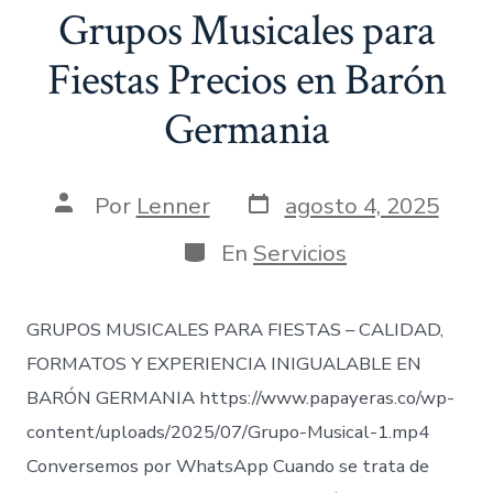
Grupos Musicales para
Fiestas Precios en Barón
Germania
Fecha
Autor
Por
Lenner
agosto 4, 2025
de
de
publicación
la
Categorías
En
Servicios
entrada
GRUPOS MUSICALES PARA FIESTAS – CALIDAD,
FORMATOS Y EXPERIENCIA INIGUALABLE EN
BARÓN GERMANIA https://www.papayeras.co/wp-
content/uploads/2025/07/Grupo-Musical-1.mp4
Conversemos por WhatsApp Cuando se trata de