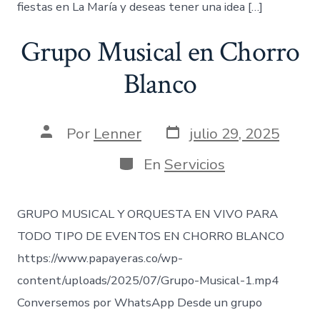
fiestas en La María y deseas tener una idea […]
Grupo Musical en Chorro
Blanco
Fecha
Autor
Por
Lenner
julio 29, 2025
de
de
publicación
la
Categorías
En
Servicios
entrada
GRUPO MUSICAL Y ORQUESTA EN VIVO PARA
TODO TIPO DE EVENTOS EN CHORRO BLANCO
https://www.papayeras.co/wp-
content/uploads/2025/07/Grupo-Musical-1.mp4
Conversemos por WhatsApp Desde un grupo