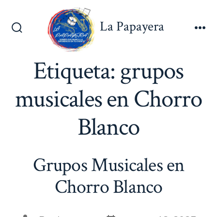
Saltar
al
La Papayera
contenido
Alternar
Me
la
búsqueda
Etiqueta:
grupos
musicales en Chorro
Blanco
Grupos Musicales en
Chorro Blanco