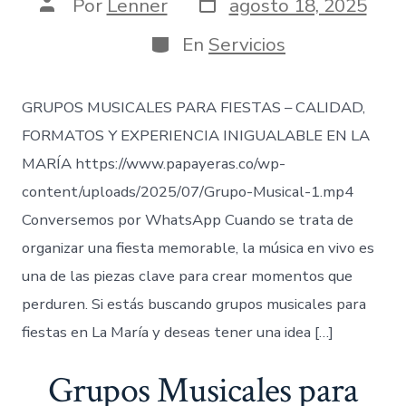
Fecha
Autor
Por
Lenner
agosto 18, 2025
de
de
publicación
la
Categorías
En
Servicios
entrada
GRUPOS MUSICALES PARA FIESTAS – CALIDAD,
FORMATOS Y EXPERIENCIA INIGUALABLE EN LA
MARÍA https://www.papayeras.co/wp-
content/uploads/2025/07/Grupo-Musical-1.mp4
Conversemos por WhatsApp Cuando se trata de
organizar una fiesta memorable, la música en vivo es
una de las piezas clave para crear momentos que
perduren. Si estás buscando grupos musicales para
fiestas en La María y deseas tener una idea […]
Grupos Musicales para