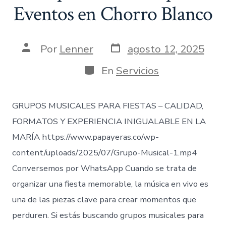
Eventos en Chorro Blanco
Fecha
Autor
Por
Lenner
agosto 12, 2025
de
de
publicación
la
Categorías
En
Servicios
entrada
GRUPOS MUSICALES PARA FIESTAS – CALIDAD,
FORMATOS Y EXPERIENCIA INIGUALABLE EN LA
MARÍA https://www.papayeras.co/wp-
content/uploads/2025/07/Grupo-Musical-1.mp4
Conversemos por WhatsApp Cuando se trata de
organizar una fiesta memorable, la música en vivo es
una de las piezas clave para crear momentos que
perduren. Si estás buscando grupos musicales para