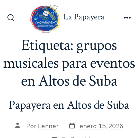
Saltar
al
La Papayera
contenido
Alternar
Me
la
búsqueda
Etiqueta:
grupos
musicales para eventos
en Altos de Suba
Papayera en Altos de Suba
Fecha
Autor
Por
Lenner
enero 15, 2026
de
de
publicación
la
Categorías