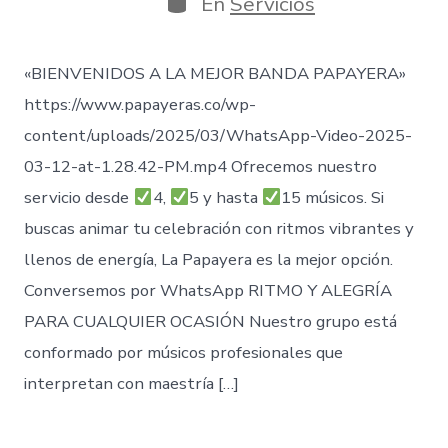
En
Servicios
entrada
«BIENVENIDOS A LA MEJOR BANDA PAPAYERA»
https://www.papayeras.co/wp-
content/uploads/2025/03/WhatsApp-Video-2025-
03-12-at-1.28.42-PM.mp4 Ofrecemos nuestro
servicio desde
4,
5 y hasta
15 músicos. Si
buscas animar tu celebración con ritmos vibrantes y
llenos de energía, La Papayera es la mejor opción.
Conversemos por WhatsApp RITMO Y ALEGRÍA
PARA CUALQUIER OCASIÓN Nuestro grupo está
conformado por músicos profesionales que
interpretan con maestría […]