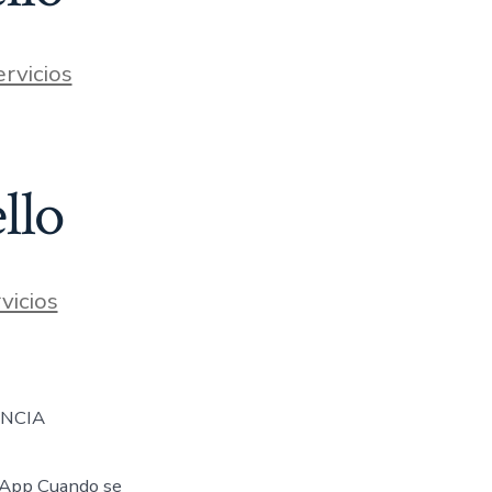
as
rvicios
llo
s
vicios
ENCIA
App Cuando se