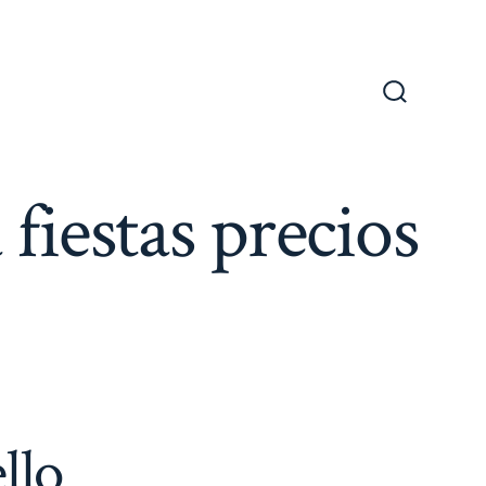
Alternar
la
búsqueda
fiestas precios
llo