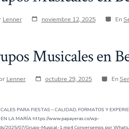
Fecha
Categorí
r
Lenner
noviembre 12, 2025
En
Se
de
publicación
a
upos Musicales en Be
Fecha
Categoría
r
or
Lenner
octubre 29, 2025
En
Ser
de
publicación
ada
CALES PARA FIESTAS – CALIDAD, FORMATOS Y EXPERI
EN LA MARÍA https://www.papayeras.co/wp-
ds/2025/07/Grupo-Musical-1.mp4 Conversemos por Whats