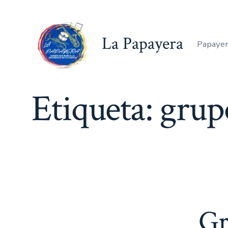
Saltar
al
La Papayera
contenido
Papayer
Etiqueta:
grupo
Gr