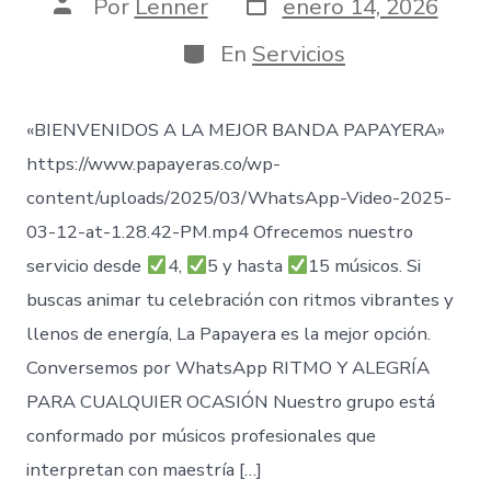
Fecha
Autor
Por
Lenner
enero 14, 2026
de
de
publicación
la
Categorías
En
Servicios
entrada
«BIENVENIDOS A LA MEJOR BANDA PAPAYERA»
https://www.papayeras.co/wp-
content/uploads/2025/03/WhatsApp-Video-2025-
03-12-at-1.28.42-PM.mp4 Ofrecemos nuestro
servicio desde
4,
5 y hasta
15 músicos. Si
buscas animar tu celebración con ritmos vibrantes y
llenos de energía, La Papayera es la mejor opción.
Conversemos por WhatsApp RITMO Y ALEGRÍA
PARA CUALQUIER OCASIÓN Nuestro grupo está
conformado por músicos profesionales que
interpretan con maestría […]