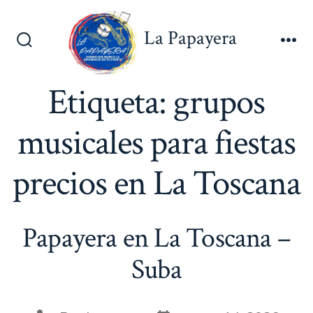
Saltar
al
La Papayera
contenido
Alternar
Me
la
búsqueda
Etiqueta:
grupos
musicales para fiestas
precios en La Toscana
Papayera en La Toscana –
Suba