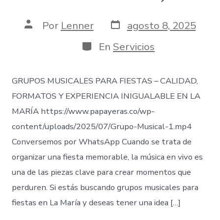
Fecha
Autor
Por
Lenner
agosto 8, 2025
de
de
publicación
la
Categorías
En
Servicios
entrada
GRUPOS MUSICALES PARA FIESTAS – CALIDAD,
FORMATOS Y EXPERIENCIA INIGUALABLE EN LA
MARÍA https://www.papayeras.co/wp-
content/uploads/2025/07/Grupo-Musical-1.mp4
Conversemos por WhatsApp Cuando se trata de
organizar una fiesta memorable, la música en vivo es
una de las piezas clave para crear momentos que
perduren. Si estás buscando grupos musicales para
fiestas en La María y deseas tener una idea […]