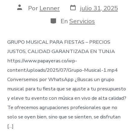
Fecha
Autor
Por
Lenner
julio 31, 2025
de
de
publicación
la
Categorías
En
Servicios
entrada
GRUPO MUSICAL PARA FIESTAS – PRECIOS
JUSTOS, CALIDAD GARANTIZADA EN TUNJA
https://www.papayeras.co/wp-
content/uploads/2025/07/Grupo-Musical-1.mp4
Conversemos por WhatsApp ¿Buscas un grupo
musical para tu fiesta que se ajuste a tu presupuesto
y eleve tu evento con música en vivo de alta calidad?
Te ofrecemos agrupaciones profesionales que no
solo se oyen bien, sino que se sienten, se disfrutan
[…]