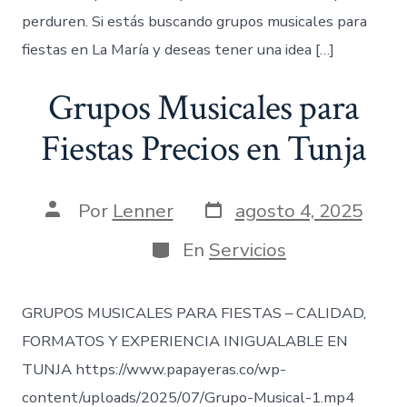
perduren. Si estás buscando grupos musicales para
fiestas en La María y deseas tener una idea […]
Grupos Musicales para
Fiestas Precios en Tunja
Fecha
Autor
Por
Lenner
agosto 4, 2025
de
de
publicación
la
Categorías
En
Servicios
entrada
GRUPOS MUSICALES PARA FIESTAS – CALIDAD,
FORMATOS Y EXPERIENCIA INIGUALABLE EN
TUNJA https://www.papayeras.co/wp-
content/uploads/2025/07/Grupo-Musical-1.mp4