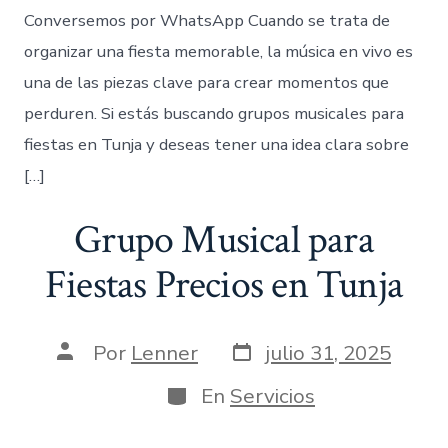
Conversemos por WhatsApp Cuando se trata de
organizar una fiesta memorable, la música en vivo es
una de las piezas clave para crear momentos que
perduren. Si estás buscando grupos musicales para
fiestas en Tunja y deseas tener una idea clara sobre
[…]
Grupo Musical para
Fiestas Precios en Tunja
Fecha
Autor
Por
Lenner
julio 31, 2025
de
de
publicación
la
Categorías
En
Servicios
entrada