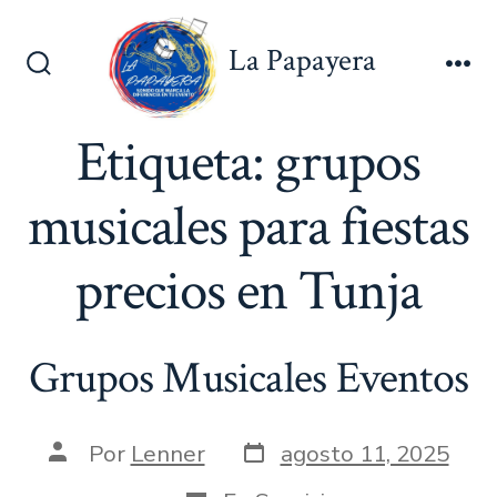
Saltar
al
La Papayera
contenido
Alternar
Me
la
búsqueda
Etiqueta:
grupos
musicales para fiestas
precios en Tunja
Grupos Musicales Eventos
Fecha
Autor
Por
Lenner
agosto 11, 2025
de
de
publicación
la
Categorías