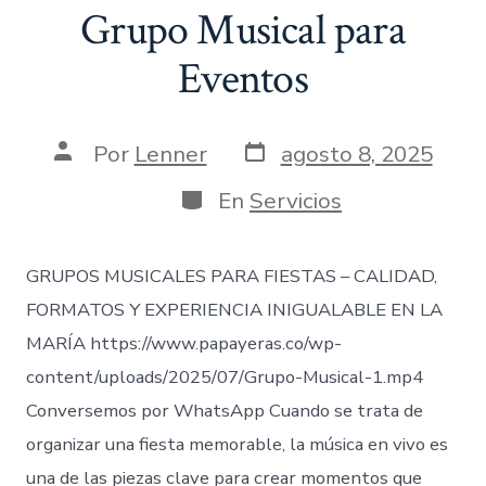
Grupo Musical para
Eventos
Fecha
Autor
Por
Lenner
agosto 8, 2025
de
de
publicación
la
Categorías
En
Servicios
entrada
GRUPOS MUSICALES PARA FIESTAS – CALIDAD,
FORMATOS Y EXPERIENCIA INIGUALABLE EN LA
MARÍA https://www.papayeras.co/wp-
content/uploads/2025/07/Grupo-Musical-1.mp4
Conversemos por WhatsApp Cuando se trata de
organizar una fiesta memorable, la música en vivo es
una de las piezas clave para crear momentos que