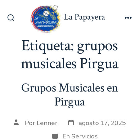
Saltar
al
La Papayera
contenido
Alternar
Me
la
búsqueda
Etiqueta:
grupos
musicales Pirgua
Grupos Musicales en
Pirgua
Fecha
Autor
Por
Lenner
agosto 17, 2025
de
de
publicación
la
Categorías
En
Servicios