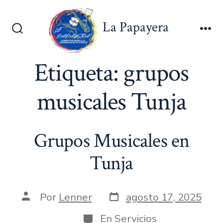
Saltar
al
La Papayera
contenido
Alternar
Me
la
búsqueda
Etiqueta:
grupos
musicales Tunja
Grupos Musicales en
Tunja
Fecha
Autor
Por
Lenner
agosto 17, 2025
de
de
publicación
la
Categorías
En
Servicios