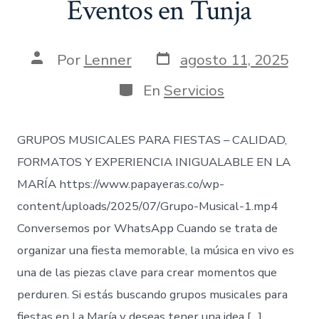
Eventos en Tunja
Fecha
Autor
Por
Lenner
agosto 11, 2025
de
de
publicación
la
Categorías
En
Servicios
entrada
GRUPOS MUSICALES PARA FIESTAS – CALIDAD,
FORMATOS Y EXPERIENCIA INIGUALABLE EN LA
MARÍA https://www.papayeras.co/wp-
content/uploads/2025/07/Grupo-Musical-1.mp4
Conversemos por WhatsApp Cuando se trata de
organizar una fiesta memorable, la música en vivo es
una de las piezas clave para crear momentos que
perduren. Si estás buscando grupos musicales para
fiestas en La María y deseas tener una idea […]