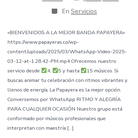
de
de
publicación
la
Categorías
En
Servicios
entrada
«BIENVENIDOS A LA MEJOR BANDA PAPAYERA»
https://www.papayeras.co/wp-
content/uploads/2025/03/WhatsApp-Video-2025-
03-12-at-1.28.42-PM.mp4 Ofrecemos nuestro
servicio desde
4,
5 y hasta
15 músicos. Si
buscas animar tu celebración con ritmos vibrantes y
llenos de energía, La Papayera es la mejor opción.
Conversemos por WhatsApp RITMO Y ALEGRÍA
PARA CUALQUIER OCASIÓN Nuestro grupo está
conformado por músicos profesionales que
interpretan con maestría […]