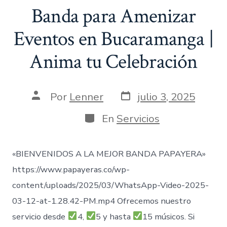
Banda para Amenizar
Eventos en Bucaramanga |
Anima tu Celebración
Fecha
Autor
Por
Lenner
julio 3, 2025
de
de
publicación
la
Categorías
En
Servicios
entrada
«BIENVENIDOS A LA MEJOR BANDA PAPAYERA»
https://www.papayeras.co/wp-
content/uploads/2025/03/WhatsApp-Video-2025-
03-12-at-1.28.42-PM.mp4 Ofrecemos nuestro
servicio desde
4,
5 y hasta
15 músicos. Si