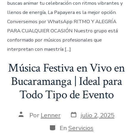
buscas animar tu celebración con ritmos vibrantes y
llenos de energía, La Papayera es la mejor opción.
Conversemos por WhatsApp RITMO Y ALEGRÍA
PARA CUALQUIER OCASIÓN Nuestro grupo está
conformado por músicos profesionales que
interpretan con maestría […]
Música Festiva en Vivo en
Bucaramanga | Ideal para
Todo Tipo de Evento
Fecha
Autor
Por
Lenner
julio 2, 2025
de
de
publicación
la
Categorías
En
Servicios
entrada