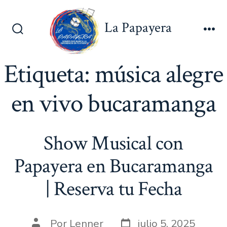
Saltar
al
La Papayera
contenido
Alternar
Me
la
búsqueda
Etiqueta:
música alegre
en vivo bucaramanga
Show Musical con
Papayera en Bucaramanga
| Reserva tu Fecha
Fecha
Autor
Por
Lenner
julio 5, 2025