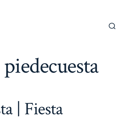
Alternar
la
búsqueda
 piedecuesta
a | Fiesta