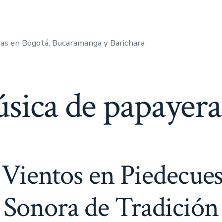
as en Bogotá, Bucaramanga y Barichara
sica de papayera
Vientos en Piedecuest
Sonora de Tradición