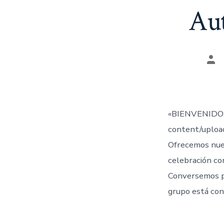
Aut
Aut
de
la
ent
«BIENVENIDOS
content/uplo
Ofrecemos nue
celebración co
Conversemos 
grupo está con