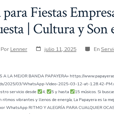
 para Fiestas Empresa
esta | Cultura y Son
Fecha
Categorías
or
Por
Lenner
julio 11, 2025
En
Servi
de
publicación
rada
 A LA MEJOR BANDA PAPAYERA» https://www.papayeras
ads/2025/03/WhatsApp-Video-2025-03-12-at-1.28.42-PM
stro servicio desde
4,
5 y hasta
15 músicos. Si busca
n ritmos vibrantes y llenos de energía, La Papayera es la me
por WhatsApp RITMO Y ALEGRÍA PARA CUALQUIER OCAS