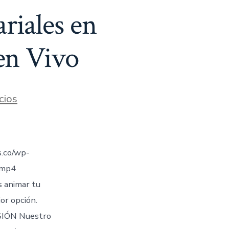
riales en
 en Vivo
cios
.co/wp-
.mp4
s animar tu
jor opción.
IÓN Nuestro