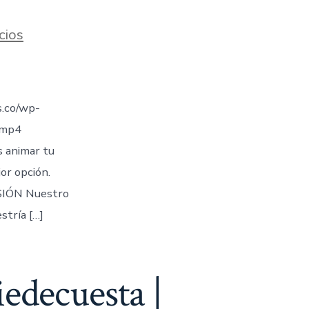
cios
.co/wp-
.mp4
s animar tu
jor opción.
IÓN Nuestro
stría […]
edecuesta |