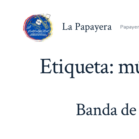
Saltar
al
La Papayera
contenido
Papayer
Etiqueta:
mú
Banda de 