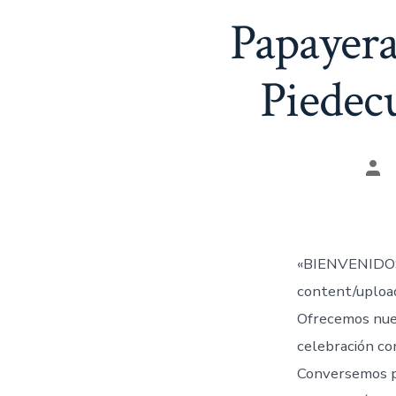
Papayera
Piedecu
Aut
de
la
ent
«BIENVENIDOS
content/uplo
Ofrecemos nue
celebración co
Conversemos 