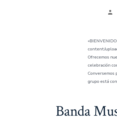
Aut
de
la
ent
«BIENVENIDOS
content/uplo
Ofrecemos nue
celebración co
Conversemos 
grupo está con
Banda Musi