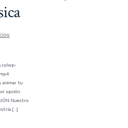
sica
cios
.co/wp-
.mp4
s animar tu
jor opción.
IÓN Nuestro
stría […]