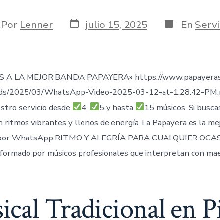
Fecha
Categorías
or
Por
Lenner
julio 15, 2025
En
Servi
de
publicación
rada
 A LA MEJOR BANDA PAPAYERA» https://www.papayeras
ads/2025/03/WhatsApp-Video-2025-03-12-at-1.28.42-PM
stro servicio desde
4,
5 y hasta
15 músicos. Si busca
n ritmos vibrantes y llenos de energía, La Papayera es la me
por WhatsApp RITMO Y ALEGRÍA PARA CUALQUIER OCAS
formado por músicos profesionales que interpretan con mae
cal Tradicional en Pi