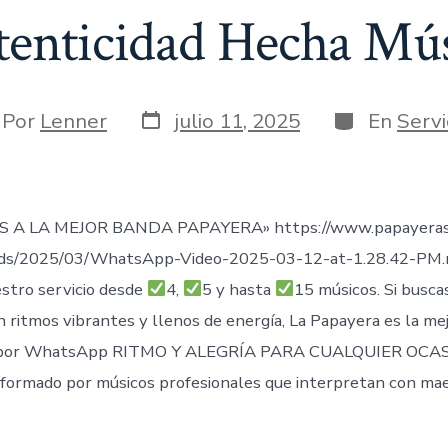
enticidad Hecha Mú
Fecha
Categorías
or
Por
Lenner
julio 11, 2025
En
Servi
de
publicación
rada
 A LA MEJOR BANDA PAPAYERA» https://www.papayeras
ads/2025/03/WhatsApp-Video-2025-03-12-at-1.28.42-PM
stro servicio desde
4,
5 y hasta
15 músicos. Si busca
n ritmos vibrantes y llenos de energía, La Papayera es la me
por WhatsApp RITMO Y ALEGRÍA PARA CUALQUIER OCAS
formado por músicos profesionales que interpretan con mae