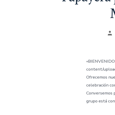
Au
de
la
en
«BIENVENIDOS
content/uplo
Ofrecemos nue
celebración co
Conversemos 
grupo está con