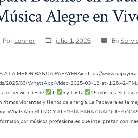
Música Alegre en Viv
Fecha
Categorías
tor
Por
Lenner
julio 1, 2025
En
Servic
de
publicación
trada
 A LA MEJOR BANDA PAPAYERA» https://www.papayeras
ads/2025/03/WhatsApp-Video-2025-03-12-at-1.28.42-PM
stro servicio desde
4,
5 y hasta
15 músicos. Si busca
n ritmos vibrantes y llenos de energía, La Papayera es la me
por WhatsApp RITMO Y ALEGRÍA PARA CUALQUIER OCAS
formado por músicos profesionales que interpretan con mae