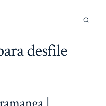
Alternar
la
búsqueda
ara desfile
aramanga |