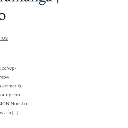
o
ios
.co/wp-
.mp4
s animar tu
jor opción.
IÓN Nuestro
stría […]