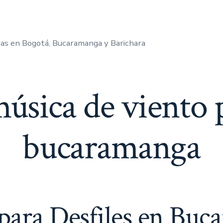
as en Bogotá, Bucaramanga y Barichara
úsica de viento p
bucaramanga
para Desfiles en Buc