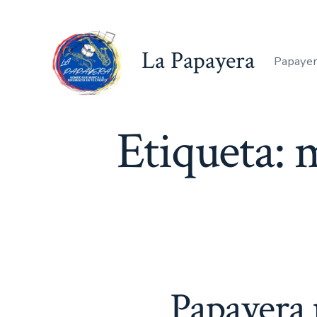
Saltar
al
La Papayera
contenido
Papayer
Etiqueta:
m
Papayera 