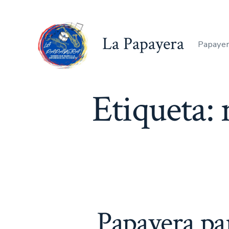
Saltar
al
La Papayera
contenido
Papayer
Etiqueta:
Papayera p