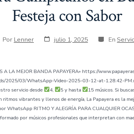
Festeja con Sabor
Fecha
Categorías
tor
Por
Lenner
julio 1, 2025
En
Servic
de
publicación
trada
 A LA MEJOR BANDA PAPAYERA» https://www.papayeras
ads/2025/03/WhatsApp-Video-2025-03-12-at-1.28.42-PM
stro servicio desde
4,
5 y hasta
15 músicos. Si busca
n ritmos vibrantes y llenos de energía, La Papayera es la me
por WhatsApp RITMO Y ALEGRÍA PARA CUALQUIER OCAS
formado por músicos profesionales que interpretan con mae