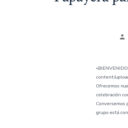
Au
de
la
en
«BIENVENIDOS
content/uplo
Ofrecemos nue
celebración co
Conversemos 
grupo está con