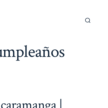
Alternar
la
búsqueda
cumpleaños
caramanga |