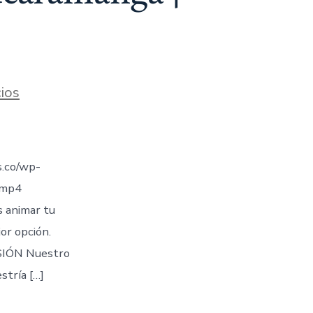
ios
.co/wp-
.mp4
s animar tu
jor opción.
IÓN Nuestro
stría […]