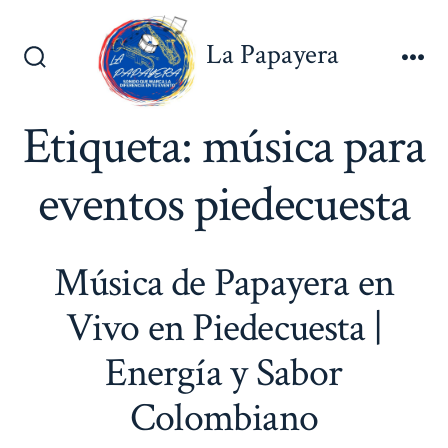
Saltar
al
La Papayera
contenido
Alternar
Me
la
búsqueda
Etiqueta:
música para
eventos piedecuesta
Música de Papayera en
Vivo en Piedecuesta |
Energía y Sabor
Colombiano