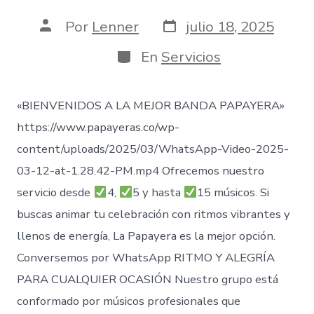
Fecha
Autor
Por
Lenner
julio 18, 2025
de
de
publicación
la
Categorías
En
Servicios
entrada
«BIENVENIDOS A LA MEJOR BANDA PAPAYERA»
https://www.papayeras.co/wp-
content/uploads/2025/03/WhatsApp-Video-2025-
03-12-at-1.28.42-PM.mp4 Ofrecemos nuestro
servicio desde
4,
5 y hasta
15 músicos. Si
buscas animar tu celebración con ritmos vibrantes y
llenos de energía, La Papayera es la mejor opción.
Conversemos por WhatsApp RITMO Y ALEGRÍA
PARA CUALQUIER OCASIÓN Nuestro grupo está
conformado por músicos profesionales que