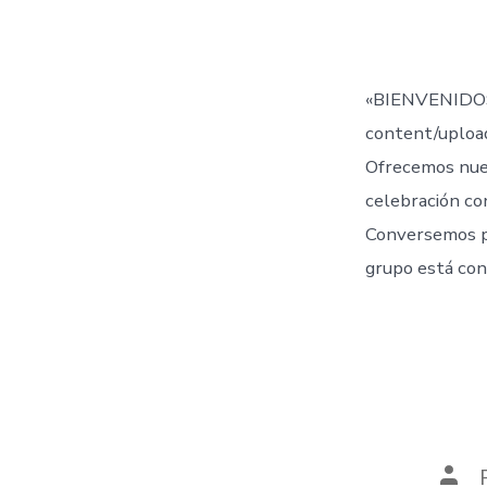
de
la
entr
«BIENVENIDOS
content/uplo
Ofrecemos nue
celebración co
Conversemos 
grupo está con
Aut