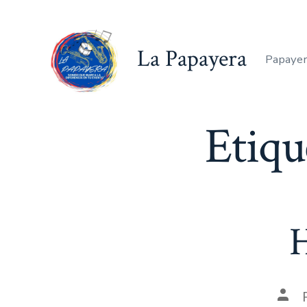
Saltar
al
La Papayera
contenido
Papayer
Etiqu
H
Aut