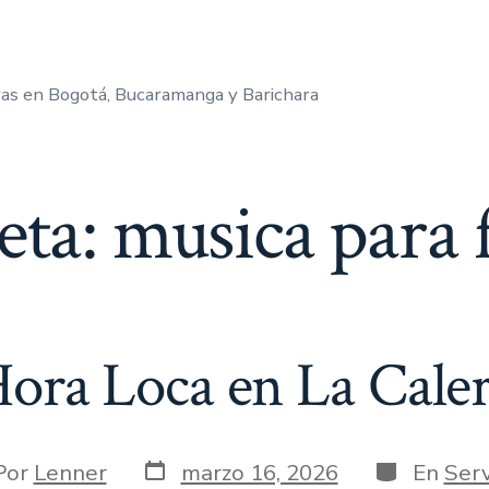
as en Bogotá, Bucaramanga y Barichara
eta:
musica para f
ora Loca en La Cale
Fecha
Categorías
or
Por
Lenner
marzo 16, 2026
En
Serv