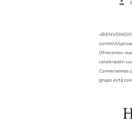
Aut
de
la
entr
«BIENVENIDOS
content/uplo
Ofrecemos nue
celebración co
Conversemos 
grupo está con
H