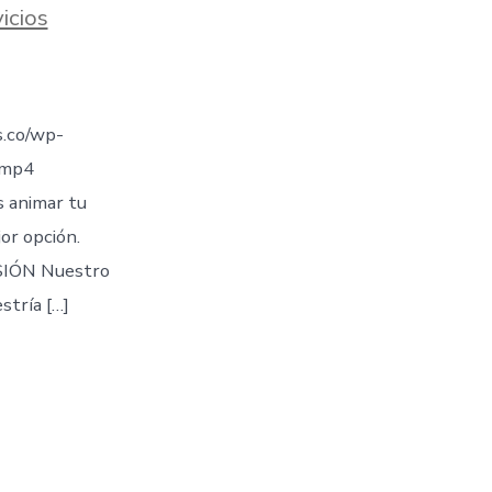
icios
.co/wp-
.mp4
s animar tu
jor opción.
IÓN Nuestro
stría […]