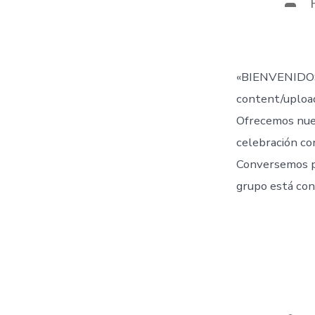
Aut
de
la
entr
«BIENVENIDOS
content/uplo
Ofrecemos nue
celebración co
Conversemos 
grupo está con