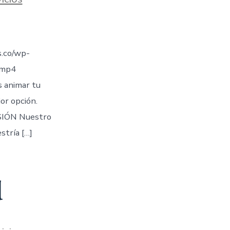
.co/wp-
.mp4
s animar tu
jor opción.
IÓN Nuestro
stría […]
d