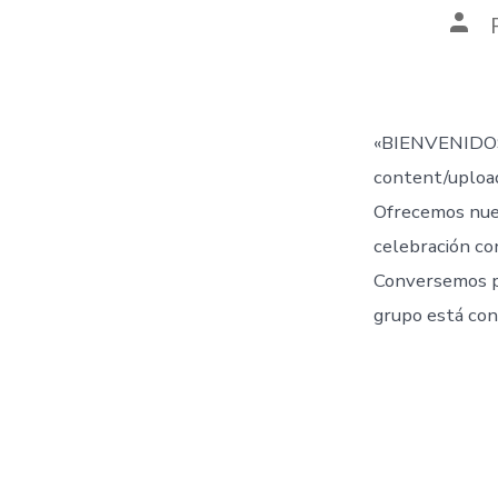
Aut
de
la
entr
«BIENVENIDOS
content/uplo
Ofrecemos nue
celebración co
Conversemos 
grupo está con