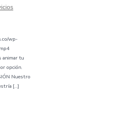
icios
.co/wp-
.mp4
s animar tu
jor opción.
IÓN Nuestro
stría […]