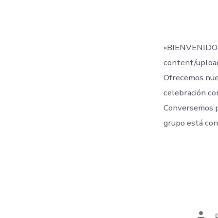
de
la
entr
«BIENVENIDOS
content/uplo
Ofrecemos nue
celebración co
Conversemos 
grupo está con
Aut