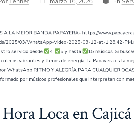
or
Por
Lenner
marzo 16, 2026
En
Serv
de
publicación
ada
 A LA MEJOR BANDA PAPAYERA» https://www.papayeras
ads/2025/03/WhatsApp-Video-2025-03-12-at-1.28.42-PM
stro servicio desde
4,
5 y hasta
15 músicos. Si busca
n ritmos vibrantes y llenos de energía, La Papayera es la me
por WhatsApp RITMO Y ALEGRÍA PARA CUALQUIER OCAS
formado por músicos profesionales que interpretan con mae
Hora Loca en Cajicá