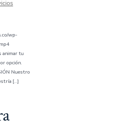
icios
.co/wp-
.mp4
s animar tu
jor opción.
IÓN Nuestro
stría […]
ra