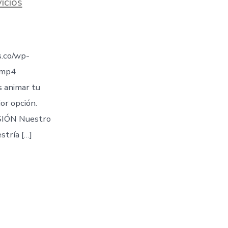
icios
.co/wp-
.mp4
s animar tu
jor opción.
IÓN Nuestro
stría […]