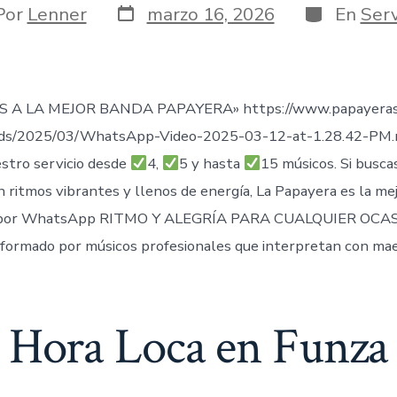
Fecha
Categorías
or
Por
Lenner
marzo 16, 2026
En
Serv
de
publicación
ada
 A LA MEJOR BANDA PAPAYERA» https://www.papayeras
ads/2025/03/WhatsApp-Video-2025-03-12-at-1.28.42-PM
stro servicio desde
4,
5 y hasta
15 músicos. Si busca
n ritmos vibrantes y llenos de energía, La Papayera es la me
por WhatsApp RITMO Y ALEGRÍA PARA CUALQUIER OCAS
formado por músicos profesionales que interpretan con mae
Hora Loca en Funza