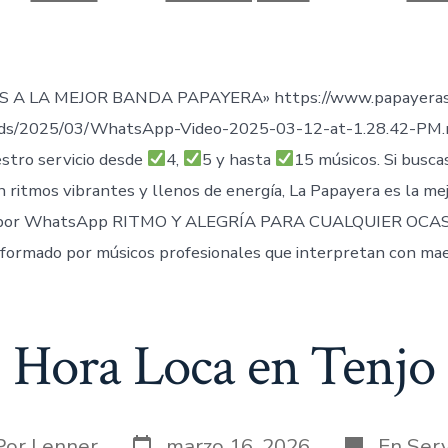
de
publicación
ada
 A LA MEJOR BANDA PAPAYERA» https://www.papayeras
ads/2025/03/WhatsApp-Video-2025-03-12-at-1.28.42-PM
stro servicio desde
4,
5 y hasta
15 músicos. Si busca
n ritmos vibrantes y llenos de energía, La Papayera es la me
por WhatsApp RITMO Y ALEGRÍA PARA CUALQUIER OCAS
formado por músicos profesionales que interpretan con mae
Hora Loca en Tenjo
Fecha
Categorías
or
Por
Lenner
marzo 16, 2026
En
Serv