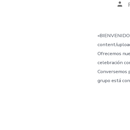
Aut
de
la
entr
«BIENVENIDOS
content/uplo
Ofrecemos nue
celebración co
Conversemos 
grupo está con