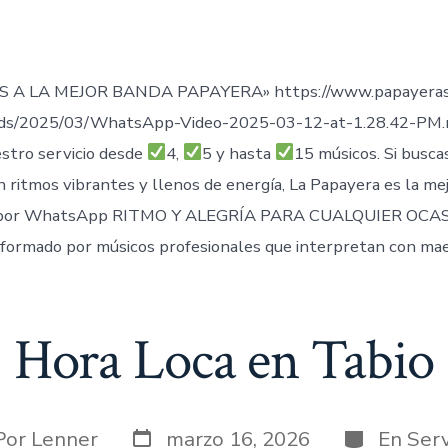
de
publicación
ada
 A LA MEJOR BANDA PAPAYERA» https://www.papayeras
ads/2025/03/WhatsApp-Video-2025-03-12-at-1.28.42-PM
stro servicio desde
4,
5 y hasta
15 músicos. Si busca
n ritmos vibrantes y llenos de energía, La Papayera es la me
por WhatsApp RITMO Y ALEGRÍA PARA CUALQUIER OCAS
formado por músicos profesionales que interpretan con mae
Hora Loca en Tabio
Fecha
Categorías
or
Por
Lenner
marzo 16, 2026
En
Serv