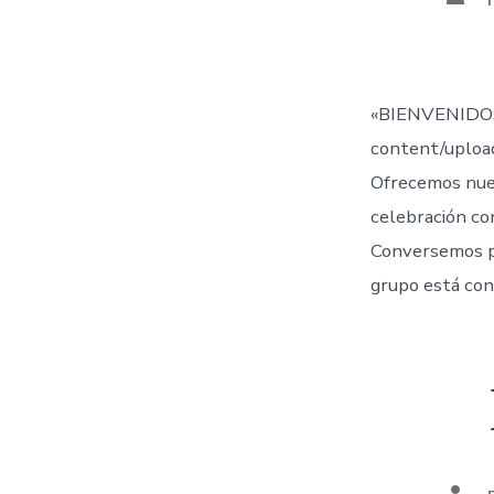
de
la
entr
«BIENVENIDOS
content/uplo
Ofrecemos nue
celebración co
Conversemos 
grupo está con