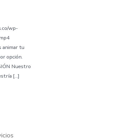
.co/wp-
.mp4
s animar tu
jor opción.
IÓN Nuestro
stría […]
icios