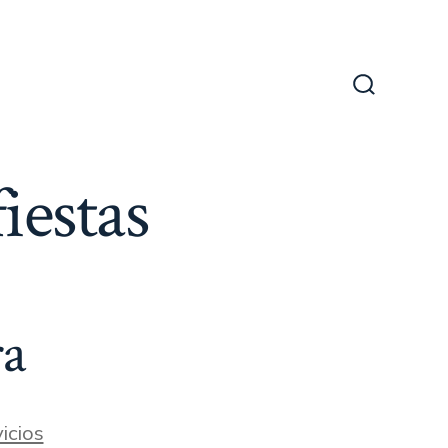
Alternar
la
búsqueda
iestas
ra
icios