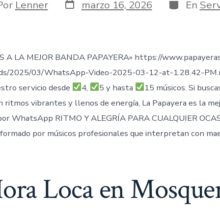
Fecha
Categorías
or
Por
Lenner
marzo 16, 2026
En
Serv
de
publicación
ada
 A LA MEJOR BANDA PAPAYERA» https://www.papayeras
ads/2025/03/WhatsApp-Video-2025-03-12-at-1.28.42-PM
stro servicio desde
4,
5 y hasta
15 músicos. Si busca
n ritmos vibrantes y llenos de energía, La Papayera es la me
por WhatsApp RITMO Y ALEGRÍA PARA CUALQUIER OCAS
formado por músicos profesionales que interpretan con mae
ora Loca en Mosque