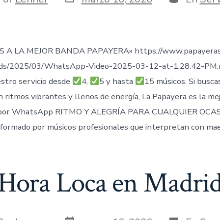
de
publicación
ada
 A LA MEJOR BANDA PAPAYERA» https://www.papayeras
ads/2025/03/WhatsApp-Video-2025-03-12-at-1.28.42-PM
stro servicio desde
4,
5 y hasta
15 músicos. Si busca
n ritmos vibrantes y llenos de energía, La Papayera es la me
por WhatsApp RITMO Y ALEGRÍA PARA CUALQUIER OCAS
formado por músicos profesionales que interpretan con mae
Hora Loca en Madri
Fecha
Categorías