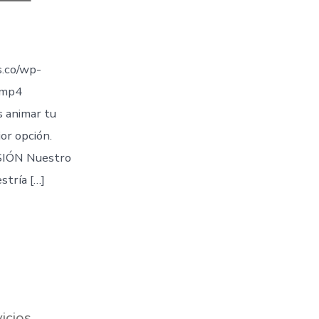
.co/wp-
.mp4
s animar tu
jor opción.
IÓN Nuestro
stría […]
icios