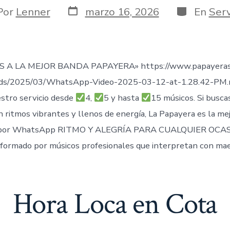
Fecha
Categorías
or
Por
Lenner
marzo 16, 2026
En
Serv
de
publicación
ada
 A LA MEJOR BANDA PAPAYERA» https://www.papayeras
ads/2025/03/WhatsApp-Video-2025-03-12-at-1.28.42-PM
stro servicio desde
4,
5 y hasta
15 músicos. Si busca
n ritmos vibrantes y llenos de energía, La Papayera es la me
por WhatsApp RITMO Y ALEGRÍA PARA CUALQUIER OCAS
formado por músicos profesionales que interpretan con mae
Hora Loca en Cota