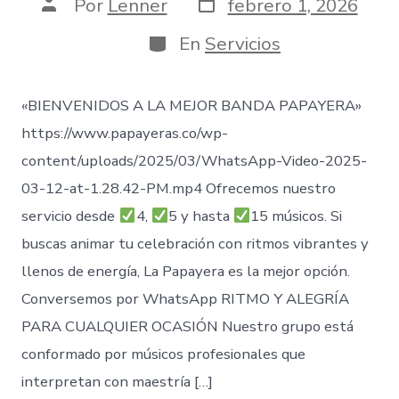
Fecha
Autor
Por
Lenner
febrero 1, 2026
de
de
publicación
la
Categorías
En
Servicios
entrada
«BIENVENIDOS A LA MEJOR BANDA PAPAYERA»
https://www.papayeras.co/wp-
content/uploads/2025/03/WhatsApp-Video-2025-
03-12-at-1.28.42-PM.mp4 Ofrecemos nuestro
servicio desde
4,
5 y hasta
15 músicos. Si
buscas animar tu celebración con ritmos vibrantes y
llenos de energía, La Papayera es la mejor opción.
Conversemos por WhatsApp RITMO Y ALEGRÍA
PARA CUALQUIER OCASIÓN Nuestro grupo está
conformado por músicos profesionales que
interpretan con maestría […]