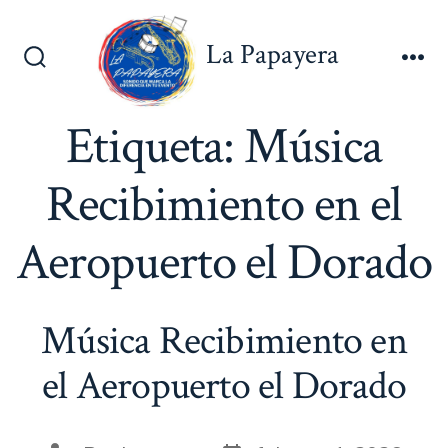
Saltar
al
La Papayera
contenido
Alternar
Me
la
búsqueda
Etiqueta:
Música
Recibimiento en el
Aeropuerto el Dorado
Música Recibimiento en
el Aeropuerto el Dorado