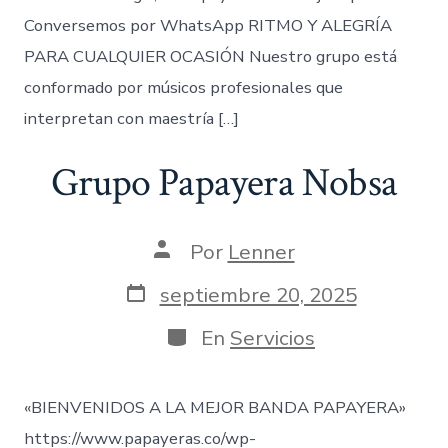
Conversemos por WhatsApp RITMO Y ALEGRÍA
PARA CUALQUIER OCASIÓN Nuestro grupo está
conformado por músicos profesionales que
interpretan con maestría […]
Grupo Papayera Nobsa
Autor
Por
Lenner
de
la
Fecha
septiembre 20, 2025
entrada
de
publicación
Categorías
En
Servicios
«BIENVENIDOS A LA MEJOR BANDA PAPAYERA»
https://www.papayeras.co/wp-