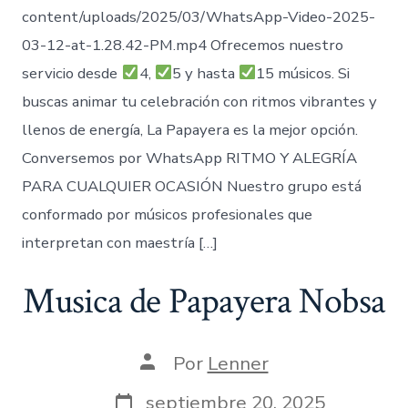
content/uploads/2025/03/WhatsApp-Video-2025-
03-12-at-1.28.42-PM.mp4 Ofrecemos nuestro
servicio desde
4,
5 y hasta
15 músicos. Si
buscas animar tu celebración con ritmos vibrantes y
llenos de energía, La Papayera es la mejor opción.
Conversemos por WhatsApp RITMO Y ALEGRÍA
PARA CUALQUIER OCASIÓN Nuestro grupo está
conformado por músicos profesionales que
interpretan con maestría […]
Musica de Papayera Nobsa
Autor
Por
Lenner
de
la
Fecha
septiembre 20, 2025