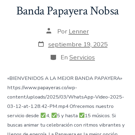
Banda Papayera Nobsa
Autor
Por
Lenner
de
la
Fecha
septiembre 19, 2025
entrada
de
publicación
Categorías
En
Servicios
«BIENVENIDOS A LA MEJOR BANDA PAPAYERA»
https://www.papayeras.co/wp-
content/uploads/2025/03/WhatsApp-Video-2025-
03-12-at-1.28.42-PM.mp4 Ofrecemos nuestro
servicio desde
4,
5 y hasta
15 músicos. Si
buscas animar tu celebración con ritmos vibrantes y
llenos de energía, La Papayera es la mejor opción.