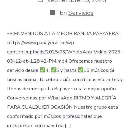
entrada
de
publicación
Categorías
En
Servicios
«BIENVENIDOS A LA MEJOR BANDA PAPAYERA»
https://www.papayeras.co/wp-
content/uploads/2025/03/WhatsApp-Video-2025-
03-12-at-1.28.42-PM.mp4 Ofrecemos nuestro
servicio desde
4,
5 y hasta
15 músicos. Si
buscas animar tu celebración con ritmos vibrantes y
llenos de energía, La Papayera es la mejor opción.
Conversemos por WhatsApp RITMO Y ALEGRÍA
PARA CUALQUIER OCASIÓN Nuestro grupo está
conformado por músicos profesionales que
interpretan con maestría […]