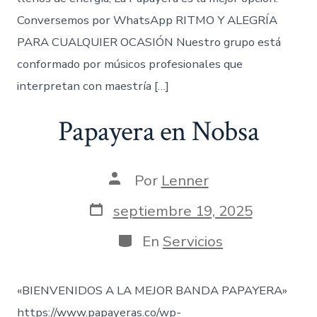
Conversemos por WhatsApp RITMO Y ALEGRÍA
PARA CUALQUIER OCASIÓN Nuestro grupo está
conformado por músicos profesionales que
interpretan con maestría […]
Papayera en Nobsa
Autor
Por
Lenner
de
la
Fecha
septiembre 19, 2025
entrada
de
publicación
Categorías
En
Servicios
«BIENVENIDOS A LA MEJOR BANDA PAPAYERA»
https://www.papayeras.co/wp-