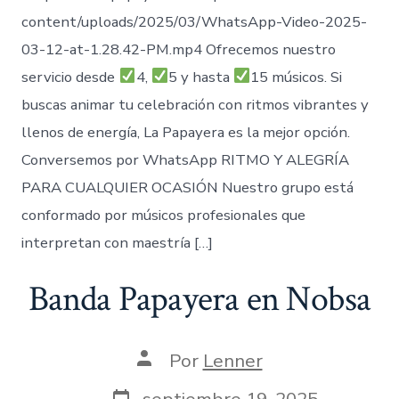
content/uploads/2025/03/WhatsApp-Video-2025-
03-12-at-1.28.42-PM.mp4 Ofrecemos nuestro
servicio desde
4,
5 y hasta
15 músicos. Si
buscas animar tu celebración con ritmos vibrantes y
llenos de energía, La Papayera es la mejor opción.
Conversemos por WhatsApp RITMO Y ALEGRÍA
PARA CUALQUIER OCASIÓN Nuestro grupo está
conformado por músicos profesionales que
interpretan con maestría […]
Banda Papayera en Nobsa
Autor
Por
Lenner
de
la
Fecha
septiembre 19, 2025