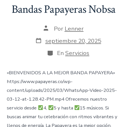
Bandas Papayeras Nobsa
Autor
Por
Lenner
de
la
Fecha
septiembre 20, 2025
entrada
de
publicación
Categorías
En
Servicios
«BIENVENIDOS A LA MEJOR BANDA PAPAYERA»
https://www.papayeras.co/wp-
content/uploads/2025/03/WhatsApp-Video-2025-
03-12-at-1.28.42-PM.mp4 Ofrecemos nuestro
servicio desde
4,
5 y hasta
15 músicos. Si
buscas animar tu celebración con ritmos vibrantes y
llenos de energía, La Papayera es la mejor opción.