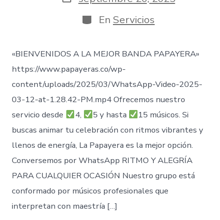
entrada
de
publicación
Categorías
En
Servicios
«BIENVENIDOS A LA MEJOR BANDA PAPAYERA»
https://www.papayeras.co/wp-
content/uploads/2025/03/WhatsApp-Video-2025-
03-12-at-1.28.42-PM.mp4 Ofrecemos nuestro
servicio desde
4,
5 y hasta
15 músicos. Si
buscas animar tu celebración con ritmos vibrantes y
llenos de energía, La Papayera es la mejor opción.
Conversemos por WhatsApp RITMO Y ALEGRÍA
PARA CUALQUIER OCASIÓN Nuestro grupo está
conformado por músicos profesionales que
interpretan con maestría […]