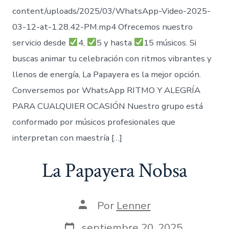
content/uploads/2025/03/WhatsApp-Video-2025-
03-12-at-1.28.42-PM.mp4 Ofrecemos nuestro
servicio desde
4,
5 y hasta
15 músicos. Si
buscas animar tu celebración con ritmos vibrantes y
llenos de energía, La Papayera es la mejor opción.
Conversemos por WhatsApp RITMO Y ALEGRÍA
PARA CUALQUIER OCASIÓN Nuestro grupo está
conformado por músicos profesionales que
interpretan con maestría […]
La Papayera Nobsa
Autor
Por
Lenner
de
la
Fecha
septiembre 20, 2025