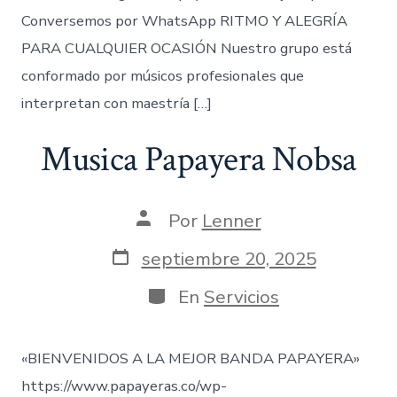
Conversemos por WhatsApp RITMO Y ALEGRÍA
PARA CUALQUIER OCASIÓN Nuestro grupo está
conformado por músicos profesionales que
interpretan con maestría […]
Musica Papayera Nobsa
Autor
Por
Lenner
de
la
Fecha
septiembre 20, 2025
entrada
de
publicación
Categorías
En
Servicios
«BIENVENIDOS A LA MEJOR BANDA PAPAYERA»
https://www.papayeras.co/wp-