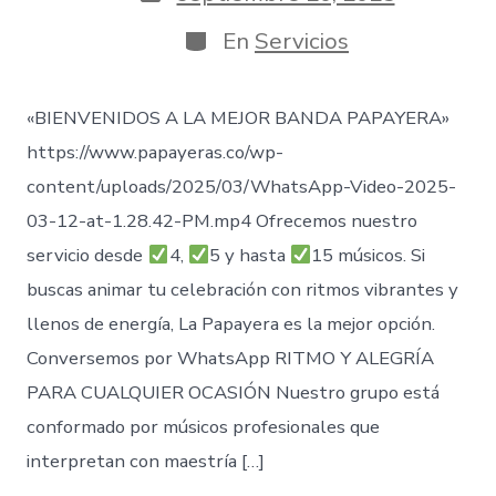
entrada
de
publicación
Categorías
En
Servicios
«BIENVENIDOS A LA MEJOR BANDA PAPAYERA»
https://www.papayeras.co/wp-
content/uploads/2025/03/WhatsApp-Video-2025-
03-12-at-1.28.42-PM.mp4 Ofrecemos nuestro
servicio desde
4,
5 y hasta
15 músicos. Si
buscas animar tu celebración con ritmos vibrantes y
llenos de energía, La Papayera es la mejor opción.
Conversemos por WhatsApp RITMO Y ALEGRÍA
PARA CUALQUIER OCASIÓN Nuestro grupo está
conformado por músicos profesionales que
interpretan con maestría […]