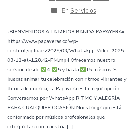
entrada
de
publicación
Categorías
En
Servicios
«BIENVENIDOS A LA MEJOR BANDA PAPAYERA»
https://www.papayeras.co/wp-
content/uploads/2025/03/WhatsApp-Video-2025-
03-12-at-1.28.42-PM.mp4 Ofrecemos nuestro
servicio desde
4,
5 y hasta
15 músicos. Si
buscas animar tu celebración con ritmos vibrantes y
llenos de energía, La Papayera es la mejor opción.
Conversemos por WhatsApp RITMO Y ALEGRÍA
PARA CUALQUIER OCASIÓN Nuestro grupo está
conformado por músicos profesionales que
interpretan con maestría […]