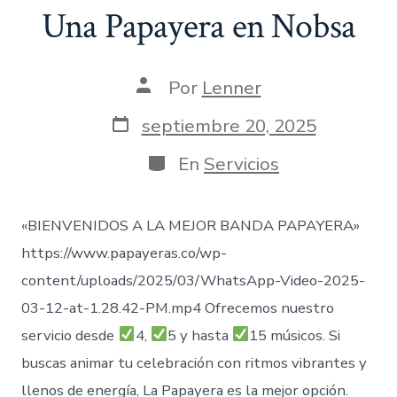
Una Papayera en Nobsa
Autor
Por
Lenner
de
la
Fecha
septiembre 20, 2025
entrada
de
publicación
Categorías
En
Servicios
«BIENVENIDOS A LA MEJOR BANDA PAPAYERA»
https://www.papayeras.co/wp-
content/uploads/2025/03/WhatsApp-Video-2025-
03-12-at-1.28.42-PM.mp4 Ofrecemos nuestro
servicio desde
4,
5 y hasta
15 músicos. Si
buscas animar tu celebración con ritmos vibrantes y
llenos de energía, La Papayera es la mejor opción.