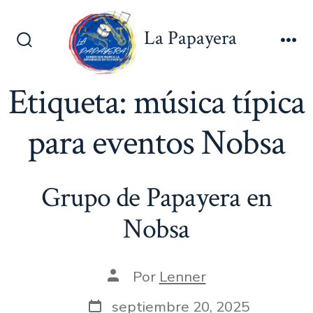
Saltar
al
La Papayera
contenido
Alternar
Me
la
búsqueda
Etiqueta:
música típica
para eventos Nobsa
Grupo de Papayera en
Nobsa
Autor
Por
Lenner
de
la
Fecha
septiembre 20, 2025