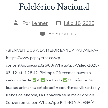
Folclórico Nacional
Fecha
Autor
Por
Lenner
julio 18, 2025
de
de
publicación
la
Categorías
En
Servicios
entrada
«BIENVENIDOS A LA MEJOR BANDA PAPAYERA»
https://www.papayeras.co/wp-
content/uploads/2025/03/WhatsApp-Video-2025-
03-12-at-1.28.42-PM.mp4 Ofrecemos nuestro
servicio desde
4,
5 y hasta
15 músicos. Si
buscas animar tu celebración con ritmos vibrantes y
llenos de energía, La Papayera es la mejor opción.
Conversemos por WhatsApp RITMO Y ALEGRÍA