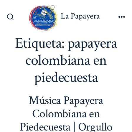
Saltar
al
La Papayera
contenido
Alternar
Me
la
búsqueda
Etiqueta:
papayera
colombiana en
piedecuesta
Música Papayera
Colombiana en
Piedecuesta | Orgullo