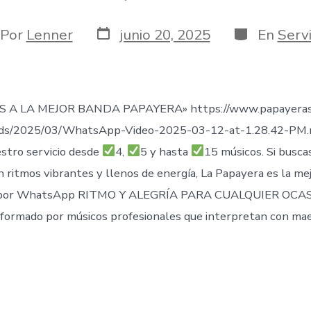
Fecha
Categorías
or
Por
Lenner
junio 20, 2025
En
Servi
de
publicación
rada
 A LA MEJOR BANDA PAPAYERA» https://www.papayeras
ads/2025/03/WhatsApp-Video-2025-03-12-at-1.28.42-PM
stro servicio desde
4,
5 y hasta
15 músicos. Si busca
n ritmos vibrantes y llenos de energía, La Papayera es la me
por WhatsApp RITMO Y ALEGRÍA PARA CUALQUIER OCAS
formado por músicos profesionales que interpretan con mae