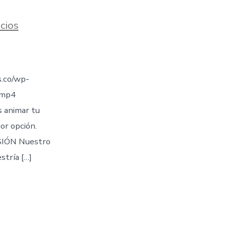
cios
.co/wp-
.mp4
s animar tu
jor opción.
IÓN Nuestro
stría […]