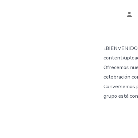
Aut
de
la
ent
«BIENVENIDOS
content/uplo
Ofrecemos nue
celebración co
Conversemos 
grupo está con