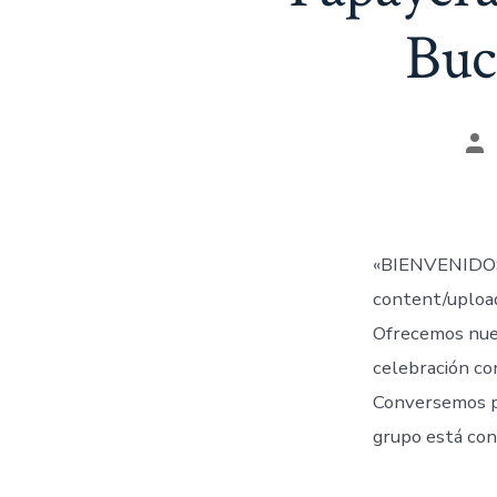
Buc
Au
de
la
en
«BIENVENIDOS
content/uplo
Ofrecemos nue
celebración co
Conversemos 
grupo está con