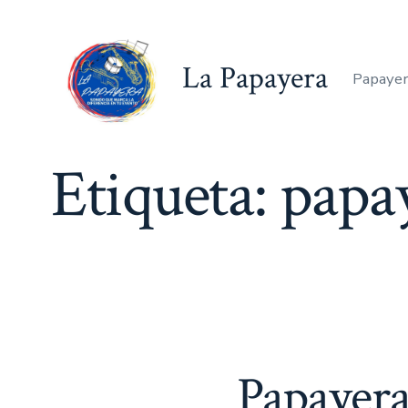
Saltar
al
La Papayera
contenido
Papayer
Etiqueta:
papay
Papayera