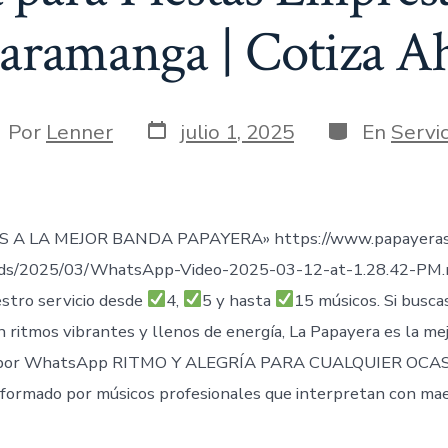
aramanga | Cotiza A
Fecha
Categorías
tor
Por
Lenner
julio 1, 2025
En
Servic
de
publicación
trada
 A LA MEJOR BANDA PAPAYERA» https://www.papayeras
ads/2025/03/WhatsApp-Video-2025-03-12-at-1.28.42-PM
stro servicio desde
4,
5 y hasta
15 músicos. Si busca
n ritmos vibrantes y llenos de energía, La Papayera es la me
por WhatsApp RITMO Y ALEGRÍA PARA CUALQUIER OCAS
formado por músicos profesionales que interpretan con mae