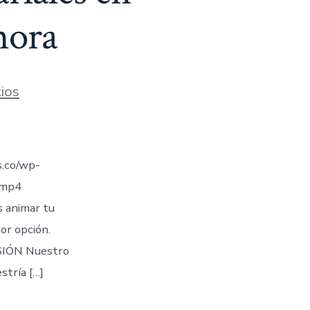
hora
ios
.co/wp-
.mp4
s animar tu
jor opción.
IÓN Nuestro
stría […]