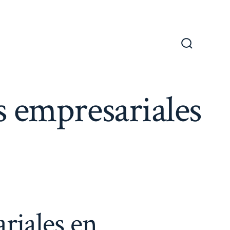
Alternar
la
búsqueda
 empresariales
riales en