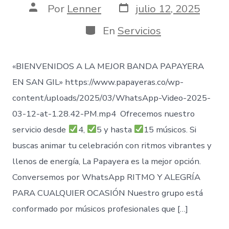
Fecha
Autor
Por
Lenner
julio 12, 2025
de
de
publicación
la
Categorías
En
Servicios
entrada
«BIENVENIDOS A LA MEJOR BANDA PAPAYERA
EN SAN GIL» https://www.papayeras.co/wp-
content/uploads/2025/03/WhatsApp-Video-2025-
03-12-at-1.28.42-PM.mp4 Ofrecemos nuestro
servicio desde
4,
5 y hasta
15 músicos. Si
buscas animar tu celebración con ritmos vibrantes y
llenos de energía, La Papayera es la mejor opción.
Conversemos por WhatsApp RITMO Y ALEGRÍA
PARA CUALQUIER OCASIÓN Nuestro grupo está
conformado por músicos profesionales que […]