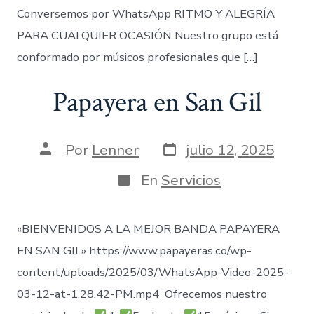
Conversemos por WhatsApp RITMO Y ALEGRÍA
PARA CUALQUIER OCASIÓN Nuestro grupo está
conformado por músicos profesionales que […]
Papayera en San Gil
Fecha
Autor
Por
Lenner
julio 12, 2025
de
de
publicación
la
Categorías
En
Servicios
entrada
«BIENVENIDOS A LA MEJOR BANDA PAPAYERA
EN SAN GIL» https://www.papayeras.co/wp-
content/uploads/2025/03/WhatsApp-Video-2025-
03-12-at-1.28.42-PM.mp4 Ofrecemos nuestro