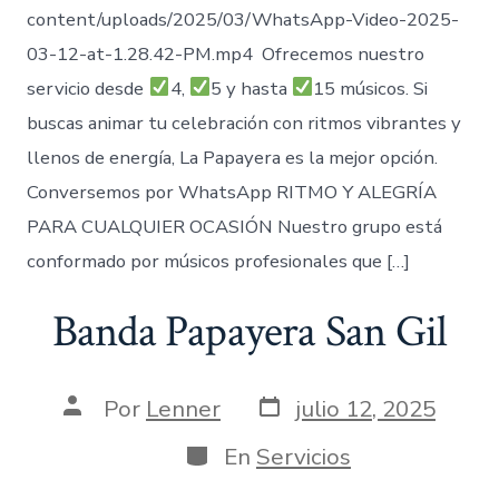
content/uploads/2025/03/WhatsApp-Video-2025-
03-12-at-1.28.42-PM.mp4 Ofrecemos nuestro
servicio desde
4,
5 y hasta
15 músicos. Si
buscas animar tu celebración con ritmos vibrantes y
llenos de energía, La Papayera es la mejor opción.
Conversemos por WhatsApp RITMO Y ALEGRÍA
PARA CUALQUIER OCASIÓN Nuestro grupo está
conformado por músicos profesionales que […]
Banda Papayera San Gil
Fecha
Autor
Por
Lenner
julio 12, 2025
de
de
publicación
la
Categorías
En
Servicios
entrada