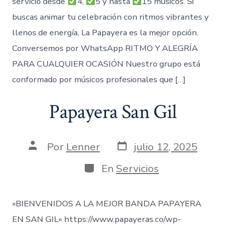
servicio desde
4,
5 y hasta
15 músicos. Si
buscas animar tu celebración con ritmos vibrantes y
llenos de energía, La Papayera es la mejor opción.
Conversemos por WhatsApp RITMO Y ALEGRÍA
PARA CUALQUIER OCASIÓN Nuestro grupo está
conformado por músicos profesionales que […]
Papayera San Gil
Fecha
Autor
Por
Lenner
julio 12, 2025
de
de
publicación
la
Categorías
En
Servicios
entrada
«BIENVENIDOS A LA MEJOR BANDA PAPAYERA
EN SAN GIL» https://www.papayeras.co/wp-