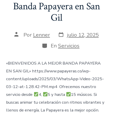
Banda Papayera en San
Gil
Fecha
Autor
Por
Lenner
julio 12, 2025
de
de
publicación
la
Categorías
En
Servicios
entrada
«BIENVENIDOS A LA MEJOR BANDA PAPAYERA
EN SAN GIL» https://www.papayeras.co/wp-
content/uploads/2025/03/WhatsApp-Video-2025-
03-12-at-1.28.42-PM.mp4 Ofrecemos nuestro
servicio desde
4,
5 y hasta
15 músicos. Si
buscas animar tu celebración con ritmos vibrantes y
llenos de energía, La Papayera es la mejor opción.