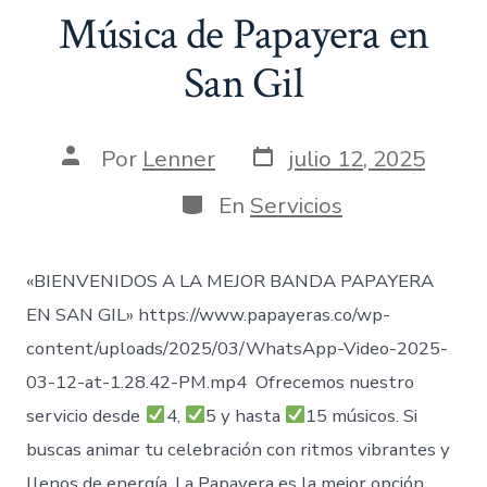
Música de Papayera en
San Gil
Fecha
Autor
Por
Lenner
julio 12, 2025
de
de
publicación
la
Categorías
En
Servicios
entrada
«BIENVENIDOS A LA MEJOR BANDA PAPAYERA
EN SAN GIL» https://www.papayeras.co/wp-
content/uploads/2025/03/WhatsApp-Video-2025-
03-12-at-1.28.42-PM.mp4 Ofrecemos nuestro
servicio desde
4,
5 y hasta
15 músicos. Si
buscas animar tu celebración con ritmos vibrantes y
llenos de energía, La Papayera es la mejor opción.