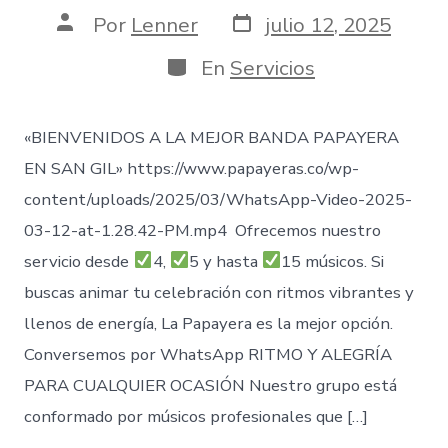
Fecha
Autor
Por
Lenner
julio 12, 2025
de
de
publicación
la
Categorías
En
Servicios
entrada
«BIENVENIDOS A LA MEJOR BANDA PAPAYERA
EN SAN GIL» https://www.papayeras.co/wp-
content/uploads/2025/03/WhatsApp-Video-2025-
03-12-at-1.28.42-PM.mp4 Ofrecemos nuestro
servicio desde
4,
5 y hasta
15 músicos. Si
buscas animar tu celebración con ritmos vibrantes y
llenos de energía, La Papayera es la mejor opción.
Conversemos por WhatsApp RITMO Y ALEGRÍA
PARA CUALQUIER OCASIÓN Nuestro grupo está
conformado por músicos profesionales que […]