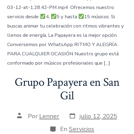
03-12-at-1.28.42-PM.mp4 Ofrecemos nuestro
servicio desde
4,
5 y hasta
15 músicos. Si
buscas animar tu celebración con ritmos vibrantes y
llenos de energía, La Papayera es la mejor opción.
Conversemos por WhatsApp RITMO Y ALEGRÍA
PARA CUALQUIER OCASIÓN Nuestro grupo está
conformado por músicos profesionales que […]
Grupo Papayera en San
Gil
Fecha
Autor
Por
Lenner
julio 12, 2025
de
de
publicación
la
Categorías
En
Servicios
entrada