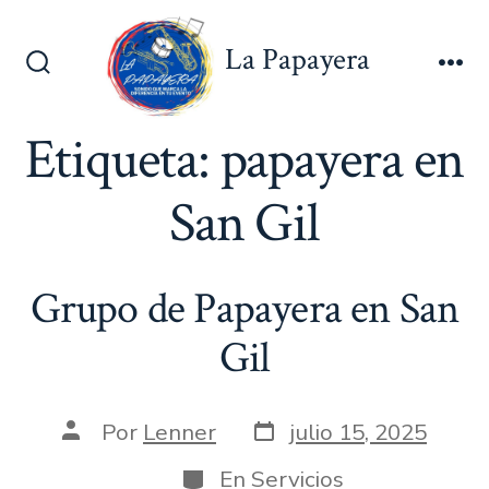
Saltar
al
La Papayera
contenido
Alternar
Me
la
búsqueda
Etiqueta:
papayera en
San Gil
Grupo de Papayera en San
Gil
Fecha
Autor
Por
Lenner
julio 15, 2025
de
de
publicación
la
Categorías
En
Servicios