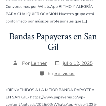
Conversemos por WhatsApp RITMO Y ALEGRÍA
PARA CUALQUIER OCASIÓN Nuestro grupo está
conformado por músicos profesionales que […]
Bandas Papayeras en San
Gil
Fecha
Autor
Por
Lenner
julio 12, 2025
de
de
publicación
la
Categorías
En
Servicios
entrada
«BIENVENIDOS A LA MEJOR BANDA PAPAYERA
EN SAN GIL» https://www.papayeras.co/wp-
content/uploads/2025/03/WhatsApp-Video-2025-