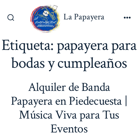
Saltar
al
La Papayera
contenido
Alternar
Me
la
búsqueda
Etiqueta:
papayera para
bodas y cumpleaños
Alquiler de Banda
Papayera en Piedecuesta |
Música Viva para Tus
Eventos