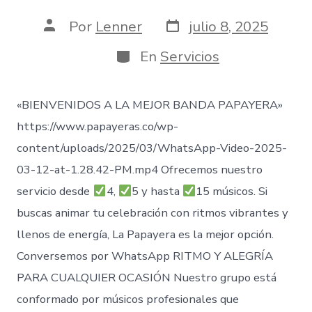
Fecha
Autor
Por
Lenner
julio 8, 2025
de
de
publicación
la
Categorías
En
Servicios
entrada
«BIENVENIDOS A LA MEJOR BANDA PAPAYERA»
https://www.papayeras.co/wp-
content/uploads/2025/03/WhatsApp-Video-2025-
03-12-at-1.28.42-PM.mp4 Ofrecemos nuestro
servicio desde
4,
5 y hasta
15 músicos. Si
buscas animar tu celebración con ritmos vibrantes y
llenos de energía, La Papayera es la mejor opción.
Conversemos por WhatsApp RITMO Y ALEGRÍA
PARA CUALQUIER OCASIÓN Nuestro grupo está
conformado por músicos profesionales que