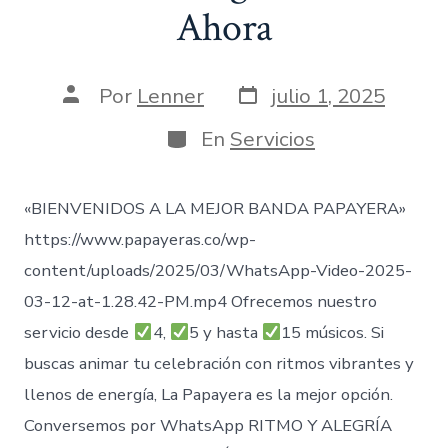
Ahora
Fecha
Autor
Por
Lenner
julio 1, 2025
de
de
publicación
la
Categorías
En
Servicios
entrada
«BIENVENIDOS A LA MEJOR BANDA PAPAYERA»
https://www.papayeras.co/wp-
content/uploads/2025/03/WhatsApp-Video-2025-
03-12-at-1.28.42-PM.mp4 Ofrecemos nuestro
servicio desde
4,
5 y hasta
15 músicos. Si
buscas animar tu celebración con ritmos vibrantes y
llenos de energía, La Papayera es la mejor opción.
Conversemos por WhatsApp RITMO Y ALEGRÍA