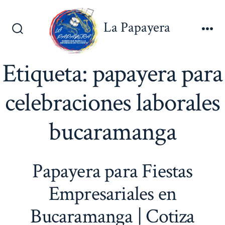
Saltar
al
La Papayera
contenido
Alternar
Me
la
búsqueda
Etiqueta:
papayera para
celebraciones laborales
bucaramanga
Papayera para Fiestas
Empresariales en
Bucaramanga | Cotiza