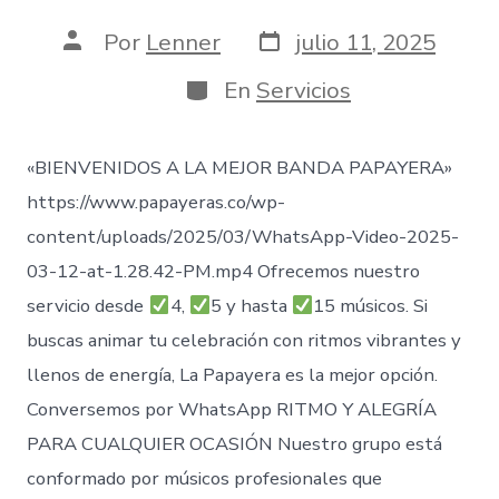
Fecha
Autor
Por
Lenner
julio 11, 2025
de
de
publicación
la
Categorías
En
Servicios
entrada
«BIENVENIDOS A LA MEJOR BANDA PAPAYERA»
https://www.papayeras.co/wp-
content/uploads/2025/03/WhatsApp-Video-2025-
03-12-at-1.28.42-PM.mp4 Ofrecemos nuestro
servicio desde
4,
5 y hasta
15 músicos. Si
buscas animar tu celebración con ritmos vibrantes y
llenos de energía, La Papayera es la mejor opción.
Conversemos por WhatsApp RITMO Y ALEGRÍA
PARA CUALQUIER OCASIÓN Nuestro grupo está
conformado por músicos profesionales que