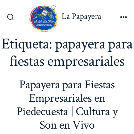
Saltar
al
La Papayera
contenido
Alternar
Me
la
búsqueda
Etiqueta:
papayera para
fiestas empresariales
Papayera para Fiestas
Empresariales en
Piedecuesta | Cultura y
Son en Vivo