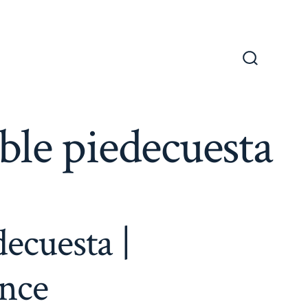
Alternar
la
búsqueda
ble piedecuesta
ecuesta |
ance