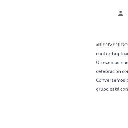
Aut
de
la
ent
«BIENVENIDOS
content/uplo
Ofrecemos nue
celebración co
Conversemos 
grupo está con