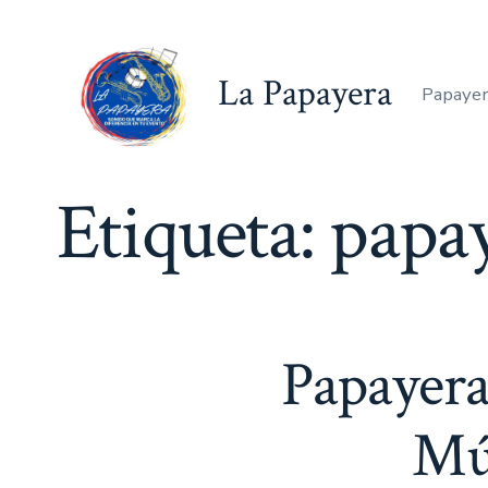
Saltar
al
La Papayera
contenido
Papayer
Etiqueta:
papay
Papayera
Mús