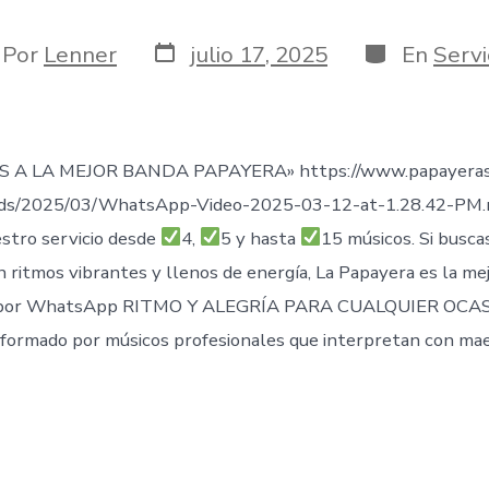
Fecha
Categorías
or
Por
Lenner
julio 17, 2025
En
Servi
de
publicación
rada
 A LA MEJOR BANDA PAPAYERA» https://www.papayeras
ads/2025/03/WhatsApp-Video-2025-03-12-at-1.28.42-PM
stro servicio desde
4,
5 y hasta
15 músicos. Si busca
n ritmos vibrantes y llenos de energía, La Papayera es la me
por WhatsApp RITMO Y ALEGRÍA PARA CUALQUIER OCAS
formado por músicos profesionales que interpretan con mae