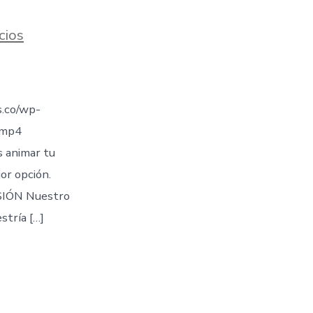
cios
.co/wp-
.mp4
s animar tu
jor opción.
IÓN Nuestro
stría […]