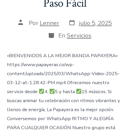
Paso Fácil
Fecha
Autor
Por
Lenner
julio 5, 2025
de
de
publicación
la
Categorías
En
Servicios
entrada
«BIENVENIDOS A LA MEJOR BANDA PAPAYERA»
https://www.papayeras.co/wp-
content/uploads/2025/03/WhatsApp-Video-2025-
03-12-at-1.28.42-PM.mp4 Ofrecemos nuestro
servicio desde
4,
5 y hasta
15 músicos. Si
buscas animar tu celebración con ritmos vibrantes y
llenos de energía, La Papayera es la mejor opción.
Conversemos por WhatsApp RITMO Y ALEGRÍA
PARA CUALQUIER OCASIÓN Nuestro grupo está