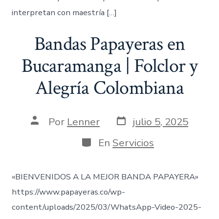
interpretan con maestría […]
Bandas Papayeras en
Bucaramanga | Folclor y
Alegría Colombiana
Fecha
Autor
Por
Lenner
julio 5, 2025
de
de
publicación
la
Categorías
En
Servicios
entrada
«BIENVENIDOS A LA MEJOR BANDA PAPAYERA»
https://www.papayeras.co/wp-
content/uploads/2025/03/WhatsApp-Video-2025-