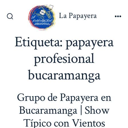
Saltar
al
La Papayera
contenido
Alternar
Me
la
búsqueda
Etiqueta:
papayera
profesional
bucaramanga
Grupo de Papayera en
Bucaramanga | Show
Típico con Vientos