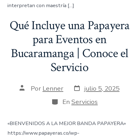
interpretan con maestría […]
Qué Incluye una Papayera
para Eventos en
Bucaramanga | Conoce el
Servicio
Fecha
Autor
Por
Lenner
julio 5, 2025
de
de
publicación
la
Categorías
En
Servicios
entrada
«BIENVENIDOS A LA MEJOR BANDA PAPAYERA»
https://www.papayeras.co/wp-