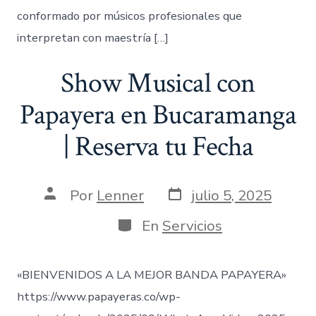
conformado por músicos profesionales que
interpretan con maestría […]
Show Musical con
Papayera en Bucaramanga
| Reserva tu Fecha
Fecha
Autor
Por
Lenner
julio 5, 2025
de
de
publicación
la
Categorías
En
Servicios
entrada
«BIENVENIDOS A LA MEJOR BANDA PAPAYERA»
https://www.papayeras.co/wp-