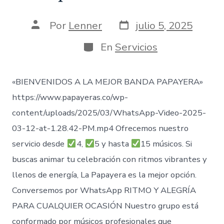
Fecha
Autor
Por
Lenner
julio 5, 2025
de
de
publicación
la
Categorías
En
Servicios
entrada
«BIENVENIDOS A LA MEJOR BANDA PAPAYERA»
https://www.papayeras.co/wp-
content/uploads/2025/03/WhatsApp-Video-2025-
03-12-at-1.28.42-PM.mp4 Ofrecemos nuestro
servicio desde
4,
5 y hasta
15 músicos. Si
buscas animar tu celebración con ritmos vibrantes y
llenos de energía, La Papayera es la mejor opción.
Conversemos por WhatsApp RITMO Y ALEGRÍA
PARA CUALQUIER OCASIÓN Nuestro grupo está
conformado por músicos profesionales que