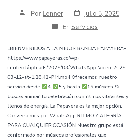
Fecha
Autor
Por
Lenner
julio 5, 2025
de
de
publicación
la
Categorías
En
Servicios
entrada
«BIENVENIDOS A LA MEJOR BANDA PAPAYERA»
https://www.papayeras.co/wp-
content/uploads/2025/03/WhatsApp-Video-2025-
03-12-at-1.28.42-PM.mp4 Ofrecemos nuestro
servicio desde
4,
5 y hasta
15 músicos. Si
buscas animar tu celebración con ritmos vibrantes y
llenos de energía, La Papayera es la mejor opción.
Conversemos por WhatsApp RITMO Y ALEGRÍA
PARA CUALQUIER OCASIÓN Nuestro grupo está
conformado por músicos profesionales que