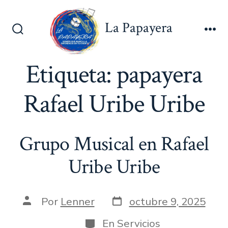
Saltar
al
La Papayera
contenido
Alternar
Me
la
búsqueda
Etiqueta:
papayera
Rafael Uribe Uribe
Grupo Musical en Rafael
Uribe Uribe
Fecha
Autor
Por
Lenner
octubre 9, 2025
de
de
publicación
la
Categorías
En
Servicios