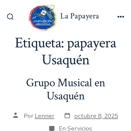
Saltar
al
La Papayera
contenido
Alternar
Me
la
búsqueda
Etiqueta:
papayera
Usaquén
Grupo Musical en
Usaquén
Fecha
Autor
Por
Lenner
octubre 8, 2025
de
de
publicación
la
Categorías
En
Servicios